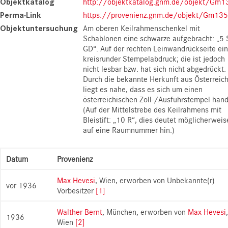
Objektkatalog
http://objektkatalog.gnm.de/objekt/Gm1
Perma-Link
https://provenienz.gnm.de/objekt/Gm13
Objektuntersuchung
Am oberen Keilrahmenschenkel mit
Schablonen eine schwarze aufgebracht: „5 
GD“. Auf der rechten Leinwandrückseite ein
kreisrunder Stempelabdruck; die ist jedoch
nicht lesbar bzw. hat sich nicht abgedrückt.
Durch die bekannte Herkunft aus Österreic
liegt es nahe, dass es sich um einen
österreichischen Zoll-/Ausfuhrstempel hand
(Auf der Mittelstrebe des Keilrahmens mit
Bleistift: „10 R“, dies deutet möglicherweis
auf eine Raumnummer hin.)
Datum
Provenienz
Max Hevesi
, Wien, erworben von Unbekannte(r)
vor 1936
Vorbesitzer
[1]
Walther Bernt
, München, erworben von
Max Hevesi
,
1936
Wien
[2]