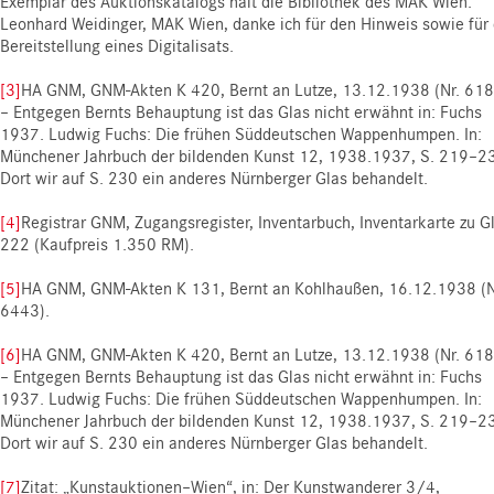
Exemplar des Auktionskatalogs hält die Bibliothek des MAK Wien.
Leonhard Weidinger, MAK Wien, danke ich für den Hinweis sowie für 
Bereitstellung eines Digitalisats.
[3]
HA GNM, GNM-Akten K 420, Bernt an Lutze, 13.12.1938 (Nr. 618
– Entgegen Bernts Behauptung ist das Glas nicht erwähnt in: Fuchs
1937. Ludwig Fuchs: Die frühen Süddeutschen Wappenhumpen. In:
Münchener Jahrbuch der bildenden Kunst 12, 1938.1937, S. 219–2
Dort wir auf S. 230 ein anderes Nürnberger Glas behandelt.
[4]
Registrar GNM, Zugangsregister, Inventarbuch, Inventarkarte zu G
222 (Kaufpreis 1.350 RM).
[5]
HA GNM, GNM-Akten K 131, Bernt an Kohlhaußen, 16.12.1938 (N
6443).
[6]
HA GNM, GNM-Akten K 420, Bernt an Lutze, 13.12.1938 (Nr. 618
– Entgegen Bernts Behauptung ist das Glas nicht erwähnt in: Fuchs
1937. Ludwig Fuchs: Die frühen Süddeutschen Wappenhumpen. In:
Münchener Jahrbuch der bildenden Kunst 12, 1938.1937, S. 219–2
Dort wir auf S. 230 ein anderes Nürnberger Glas behandelt.
[7]
Zitat: „Kunstauktionen–Wien“, in: Der Kunstwanderer 3/4,