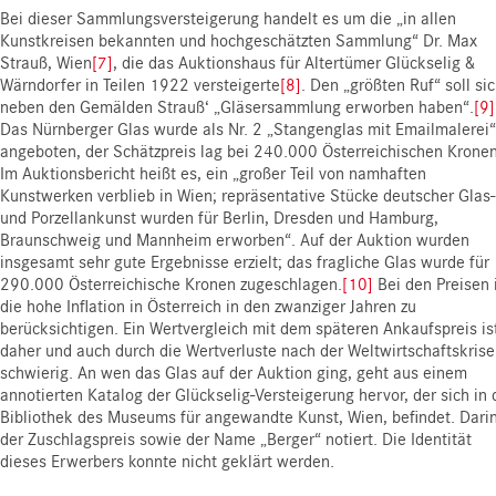
Bei dieser Sammlungsversteigerung handelt es um die „in allen
Kunstkreisen bekannten und hochgeschätzten Sammlung“ Dr. Max
Strauß, Wien
[7]
, die das Auktionshaus für Altertümer Glückselig &
Wärndorfer in Teilen 1922 versteigerte
[8]
. Den „größten Ruf“ soll si
neben den Gemälden Strauß‘ „Gläsersammlung erworben haben“.
[9]
Das Nürnberger Glas wurde als Nr. 2 „Stangenglas mit Emailmalerei“
angeboten, der Schätzpreis lag bei 240.000 Österreichischen Kronen
Im Auktionsbericht heißt es, ein „großer Teil von namhaften
Kunstwerken verblieb in Wien; repräsentative Stücke deutscher Glas-
und Porzellankunst wurden für Berlin, Dresden und Hamburg,
Braunschweig und Mannheim erworben“. Auf der Auktion wurden
insgesamt sehr gute Ergebnisse erzielt; das fragliche Glas wurde für
290.000 Österreichische Kronen zugeschlagen.
[10]
Bei den Preisen 
die hohe Inflation in Österreich in den zwanziger Jahren zu
berücksichtigen. Ein Wertvergleich mit dem späteren Ankaufspreis is
daher und auch durch die Wertverluste nach der Weltwirtschaftskrise
schwierig. An wen das Glas auf der Auktion ging, geht aus einem
annotierten Katalog der Glückselig-Versteigerung hervor, der sich in 
Bibliothek des Museums für angewandte Kunst, Wien, befindet. Darin
der Zuschlagspreis sowie der Name „Berger“ notiert. Die Identität
dieses Erwerbers konnte nicht geklärt werden.