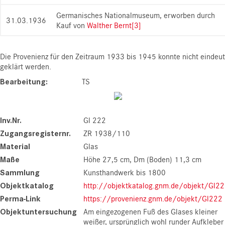
Germanisches Nationalmuseum, erworben durch
31.03.1936
Kauf von
Walther Bernt
[3]
Die Provenienz für den Zeitraum 1933 bis 1945 konnte nicht eindeut
geklärt werden.
Bearbeitung
TS
Inv.Nr.
Gl 222
Zugangsregisternr.
ZR 1938/110
Material
Glas
Maße
Höhe 27,5 cm
Dm (Boden) 11,3 cm
Sammlung
Kunsthandwerk bis 1800
Objektkatalog
http://objektkatalog.gnm.de/objekt/Gl2
Perma-Link
https://provenienz.gnm.de/objekt/Gl222
Objektuntersuchung
Am eingezogenen Fuß des Glases kleiner
weißer, ursprünglich wohl runder Aufkleber