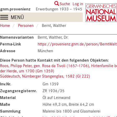
Skip
User
Suche
Log in
to
gnm.provenienz
Erwerbungen 1933 – 1945
account
main
Main
MENÜ
content
menu
navigation
Home
Personen
Bernt, Walther
Namensvarianten
Bernt, Walther, Dr.
Perma-Link
https://provenienz.gnm.de/person/BerntWalt
Adresse
München
Roos, Philipp Peter, gen. Rosa da Tivoli (1657-1706), Hirtenfamilie b
der Herde, um 1700 (Gm 1359)
Süddeutsch, Nürnberger Stangenglas, 1582 (Gl 222)
Inv.Nr.
Gm 1359
Zugangsregisternr.
ZR 1936/35
Material
Öl auf Leinwand
Maße
Höhe 49,3 cm
Breite 64,2 cm
Sammlung
Malerei bis 1800 und Glasmalerei