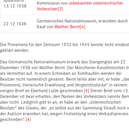
spätestens
Kommission von
unbekannter österreichischer
13.12.1938
Vorbesitzer
[3]
Germanisches Nationalmuseum, erworben durch
22.12.1938
Kauf von
Walther Bernt
[4]
Die Provenienz für den Zeitraum 1933 bis 1945 konnte nicht eindeut
geklärt werden.
Das Germanische Nationalmuseum erwarb das Stangenglas am 22.
Dezember 1938 von Walther Bernt. Der Münchener Kunsthistoriker tr
als Vermittler auf. In einem Schreiben an Kohlhaußen werden der
Besitzer nicht namentlich genannt. Bernt teilte aber mit, er habe „üb
Provenienz, literarische Erwähnung und Vergleichsstücke“ in seinem
vorigen Brief an Eberhard Lutze geschrieben.
[5]
Dieser Brief vom 13.
Dezember ist zwar erhalten, den Namen des Vorbesitzers nannte Ber
aber nicht. Lediglich gibt er an, er habe an den „österreichischen
Besitzer“ des Glases, der „es selbst aus der Sammlung Strauß noch v
der Auktion erworben hat, wegen Festsetzung eines Verkaufspreises
geschrieben“.
[6]