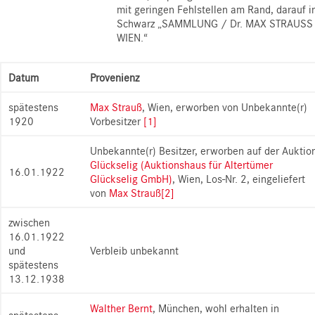
mit geringen Fehlstellen am Rand, darauf i
Schwarz „SAMMLUNG / Dr. MAX STRAUSS
WIEN.“
Datum
Provenienz
spätestens
Max Strauß
, Wien, erworben von Unbekannte(r)
1920
Vorbesitzer
[1]
Unbekannte(r) Besitzer, erworben auf der Auktio
Glückselig (Auktionshaus für Altertümer
16.01.1922
Glückselig GmbH)
, Wien, Los-Nr. 2, eingeliefert
von
Max Strauß
[2]
zwischen
16.01.1922
und
Verbleib unbekannt
spätestens
13.12.1938
Walther Bernt
, München, wohl erhalten in