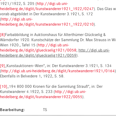
1921/1922, S. 205 (
http://digi.ub.uni-
heidelberg.de/diglit/kunstwanderer1921_1922/0247
). Das Glas w
vorab abgebildet in Der Kunstwanderer 3.1921, S. 172
(
http://digi.ub.uni-
heidelberg.de/diglit/kunstwanderer1921_1922/0210
).
[8]
Farbabbildung in Auktionshaus für Alterthümer Glückselig &
Wärndorfer 1920. Kunstschätze der Sammlung Dr. Max Strauss in Wi
Wien 1920., Tafel 15 (
http://digi.ub.uni-
heidelberg.de/diglit/glueckselig1921/0058
;
http://digi.ub.uni-
heidelberg.de/diglit/glueckselig1921/0059
).
[9]
„Kunstauktionen–Wien“, in: Der Kunstwanderer 3.1921, S. 134
(
http://digi.ub.uni-heidelberg.de/diglit/kunstwanderer1921/0164
)
Ebenfalls in Belvedere 1, 1922, S. 58.
[10]
„194 800 000 Kronen für die Sammlung Strauß“, in: Der
Kunstwanderer 4.1922, S. 233 (
http://digi.ub.uni-
heidelberg.de/diglit/kunstwanderer1922/0055
).
Bearbeitung
TS