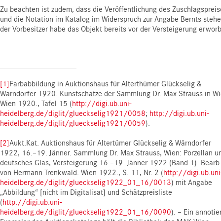
Zu beachten ist zudem, dass die Veröffentlichung des Zuschlagspreis
und die Notation im Katalog im Widerspruch zur Angabe Bernts stehe
der Vorbesitzer habe das Objekt bereits vor der Versteigerung erwor
[1]
Farbabbildung in Auktionshaus für Alterthümer Glückselig &
Wärndorfer 1920. Kunstschätze der Sammlung Dr. Max Strauss in Wi
Wien 1920., Tafel 15 (
http://digi.ub.uni-
heidelberg.de/diglit/glueckselig1921/0058
;
http://digi.ub.uni-
heidelberg.de/diglit/glueckselig1921/0059
).
[2]
Aukt.Kat. Auktionshaus für Altertümer Glückselig & Wärndorfer
1922, 16.–19. Jänner. Sammlung Dr. Max Strauss, Wien: Porzellan u
deutsches Glas, Versteigerung 16.–19. Jänner 1922 (Band 1). Bearb
von Hermann Trenkwald. Wien 1922., S. 11, Nr. 2 (
http://digi.ub.uni
heidelberg.de/diglit/glueckselig1922_01_16/0013
) mit Angabe
„Abbildung“ [nicht im Digitalisat] und Schätzpreisliste
(
http://digi.ub.uni-
heidelberg.de/diglit/glueckselig1922_01_16/0090
). – Ein annotie