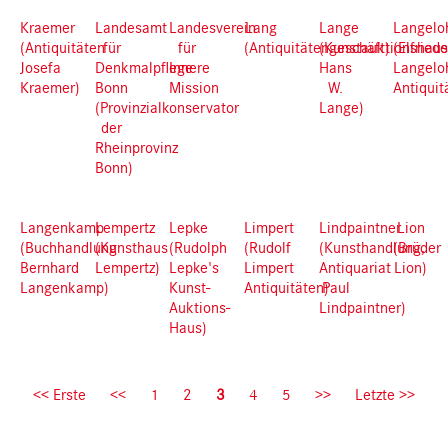
Kraemer
Landesamt
Landesverein
Lang
Lange
Langelo
(Antiquitäten
für
für
(Antiquitätengeschäft)
(Kunstauktionshaus
(Elfried
Josefa
Denkmalpflege
Innere
Hans
Langelo
Kraemer)
Bonn
Mission
W.
Antiquit
(Provinzialkonservator
Lange)
der
Rheinprovinz
Bonn)
Langenkamp
Lempertz
Lepke
Limpert
Lindpaintner
Lion
(Buchhandlung
(Kunsthaus
(Rudolph
(Rudolf
(Kunsthandlung,
(Brüder
Bernhard
Lempertz)
Lepke's
Limpert
Antiquariat
Lion)
Langenkamp)
Kunst-
Antiquitäten)
Paul
Auktions-
Lindpaintner)
Haus)
Pagination
First
<< Erste
Previous
<<
Page
1
Page
2
Current
3
Page
4
Page
5
Next
>>
Last
Letzte >>
page
page
page
page
page