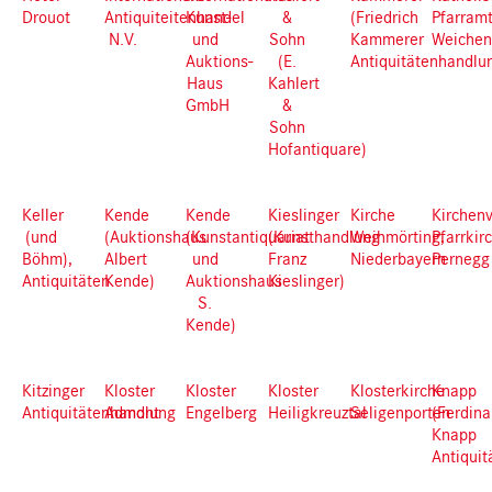
Drouot
Antiquiteitenhandel
Kunst-
&
(Friedrich
Pfarram
N.V.
und
Sohn
Kammerer
Weichen
Auktions-
(E.
Antiquitätenhandlu
Haus
Kahlert
GmbH
&
Sohn
Hofantiquare)
Keller
Kende
Kende
Kieslinger
Kirche
Kirchen
(und
(Auktionshaus
(Kunstantiquariat
(Kunsthandlung
Weihmörting,
Pfarrkir
Böhm),
Albert
und
Franz
Niederbayern
Pernegg
Antiquitäten
Kende)
Auktionshaus
Kieslinger)
S.
Kende)
Kitzinger
Kloster
Kloster
Kloster
Klosterkirche
Knapp
Antiquitätenhandlung
Admont
Engelberg
Heiligkreuztal
Seligenporten
(Ferdin
Knapp
Antiquit