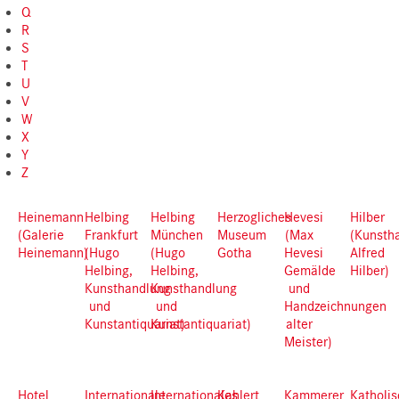
Q
R
S
T
U
V
W
X
Y
Z
Heinemann
Helbing
Helbing
Herzogliches
Hevesi
Hilber
(Galerie
Frankfurt
München
Museum
(Max
(Kunsth
Heinemann)
(Hugo
(Hugo
Gotha
Hevesi
Alfred
Helbing,
Helbing,
Gemälde
Hilber)
Kunsthandlung
Kunsthandlung
und
und
und
Handzeichnungen
Kunstantiquariat)
Kunstantiquariat)
alter
Meister)
Hotel
Internationale
Internationales
Kahlert
Kammerer
Katholi