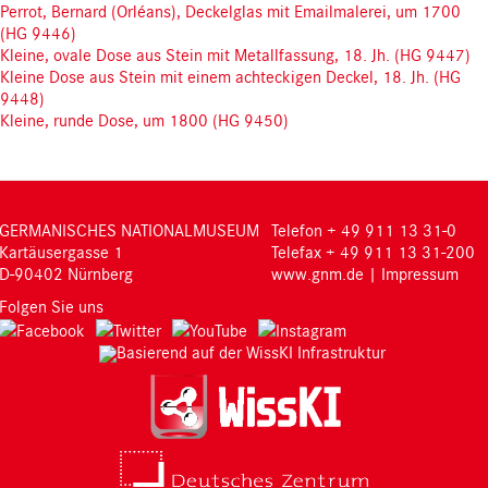
Perrot, Bernard (Orléans), Deckelglas mit Emailmalerei, um 1700
(HG 9446)
Kleine, ovale Dose aus Stein mit Metallfassung, 18. Jh. (HG 9447)
Kleine Dose aus Stein mit einem achteckigen Deckel, 18. Jh. (HG
9448)
Kleine, runde Dose, um 1800 (HG 9450)
GERMANISCHES NATIONALMUSEUM
Telefon + 49 911 13 31-0
Kartäusergasse 1
Telefax + 49 911 13 31-200
D-90402 Nürnberg
www.gnm.de
|
Impressum
Folgen Sie uns
Basierend auf der WissKI Infrastruktur