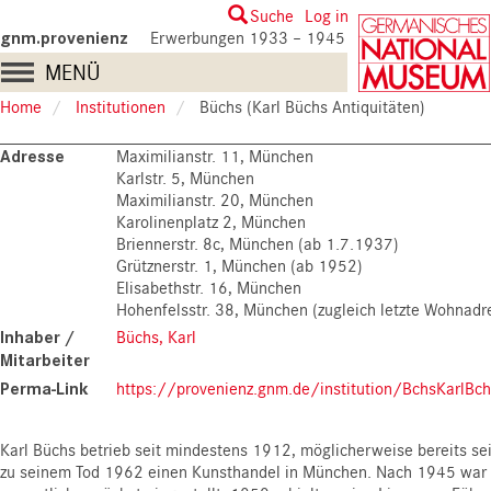
Skip
User
Suche
Log in
to
gnm.provenienz
Erwerbungen 1933 – 1945
account
main
Main
MENÜ
content
menu
navigation
Home
Institutionen
Büchs (Karl Büchs Antiquitäten)
Adresse
Maximilianstr. 11, München
Karlstr. 5, München
Maximilianstr. 20, München
Karolinenplatz 2, München
Briennerstr. 8c, München (ab 1.7.1937)
Grütznerstr. 1, München (ab 1952)
Elisabethstr. 16, München
Hohenfelsstr. 38, München (zugleich letzte Wohnadr
Inhaber /
Büchs, Karl
Mitarbeiter
Perma-Link
https://provenienz.gnm.de/institution/BchsKarlBch
Karl Büchs betrieb seit mindestens 1912, möglicherweise bereits sei
zu seinem Tod 1962 einen Kunsthandel in München. Nach 1945 war 