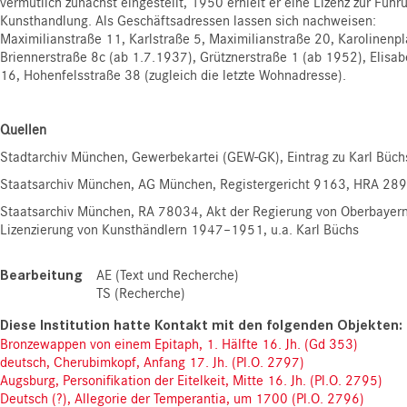
vermutlich zunächst eingestellt, 1950 erhielt er eine Lizenz zur Führ
Kunsthandlung. Als Geschäftsadressen lassen sich nachweisen:
Maximilianstraße 11, Karlstraße 5, Maximilianstraße 20, Karolinenpl
Briennerstraße 8c (ab 1.7.1937), Grütznerstraße 1 (ab 1952), Elisab
16, Hohenfelsstraße 38 (zugleich die letzte Wohnadresse).
Quellen
Stadtarchiv München, Gewerbekartei (GEW-GK), Eintrag zu Karl Büch
Staatsarchiv München, AG München, Registergericht 9163, HRA 28
Staatsarchiv München, RA 78034, Akt der Regierung von Oberbayern
Lizenzierung von Kunsthändlern 1947–1951, u.a. Karl Büchs
Bearbeitung
AE (Text und Recherche)
TS (Recherche)
Bronzewappen von einem Epitaph, 1. Hälfte 16. Jh. (Gd 353)
deutsch, Cherubimkopf, Anfang 17. Jh. (Pl.O. 2797)
Augsburg, Personifikation der Eitelkeit, Mitte 16. Jh. (Pl.O. 2795)
Deutsch (?), Allegorie der Temperantia, um 1700 (Pl.O. 2796)