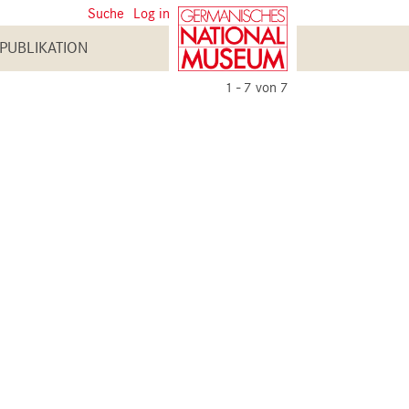
User
Suche
Log in
account
PUBLIKATION
menu
1 - 7 von 7