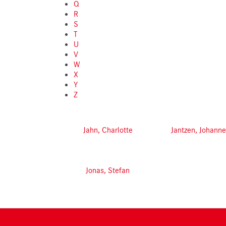
Q
R
S
T
U
V
W
X
Y
Z
Jahn, Charlotte
Jantzen, Johann
Jonas, Stefan