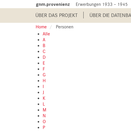
Skip
gnm.provenienz
Erwerbungen 1933 – 1945
to
Main
main
ÜBER DAS PROJEKT
ÜBER DIE DATENB
content
navigation
Home
Personen
Alle
A
B
C
D
E
F
G
H
I
J
K
L
M
N
O
P