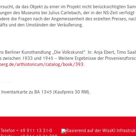
sucht, da das Objekt zu einer im Projekt nicht berücksichtigten Sa
gen des Museums bei Julius Carlebach, der in der NS-Zeit verfolgt w
ndere die Fragen nach der Angemessenheit des erzielten Preises, nac
äfts und den Umständen der Veräußerung.
s Berliner Kunsthandlung „Die Volkskunst“. In: Anja Ebert, Timo Sa
wischen 1933 und 1945 – Weitere Ergebnisse der Provenienzforsch
lberg.de/arthistoricum/catalog/book/393
.
 Inventarkarte zu BA 1345 (Kaufpreis 30 RM).
Telefon + 49 911 13 31-0
Basierend auf der WissKI Infrastruk