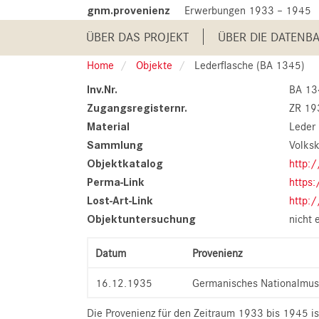
Skip
gnm.provenienz
Erwerbungen 1933 – 1945
to
Main
main
ÜBER DAS PROJEKT
ÜBER DIE DATENB
content
navigation
Home
Objekte
Lederflasche (BA 1345)
Inv.Nr.
BA 13
Zugangsregisternr.
ZR 1
Material
Leder 
Sammlung
Volks
Objektkatalog
http:
Perma-Link
https
Lost-Art-Link
http:
Objektuntersuchung
nicht 
Datum
Provenienz
16.12.1935
Germanisches Nationalmus
Die Provenienz für den Zeitraum 1933 bis 1945 is