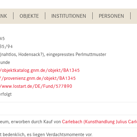
ANK
OBJEKTE
INSTITUTIONEN
PERSONEN
45
935/94
(nahtlos, Hodensack?), eingepresstes Perlmuttmuster
kunde
//objektkatalog.gnm.de/objekt/BA1345
://provenienz.gnm.de/objekt/BA1345
//www.lostart.de/DE/Fund/577890
erfolgt
eum, erworben durch Kauf von
Carlebach (Kunsthandlung Julius Car
t bedenklich, es liegen Verdachtsmomente vor.