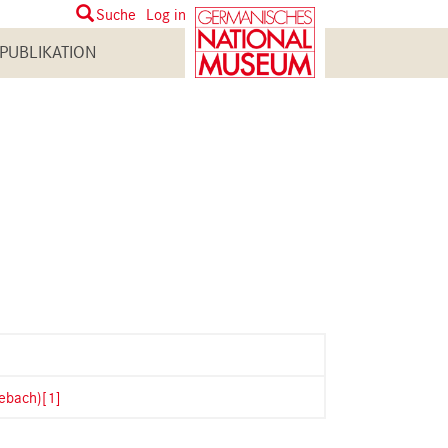
User
Suche
Log in
account
PUBLIKATION
menu
lebach)
[1]