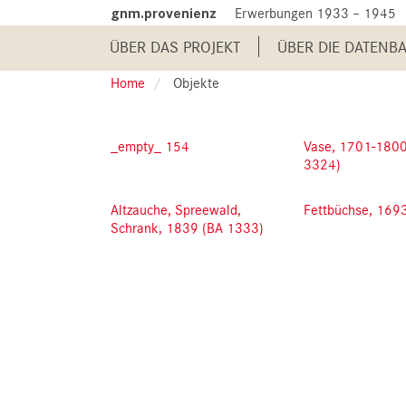
Skip
gnm.provenienz
Erwerbungen 1933 – 1945
to
Main
main
ÜBER DAS PROJEKT
ÜBER DIE DATENB
content
navigation
Home
Objekte
_empty_ 154
Vase, 1701-1800 
3324)
Altzauche, Spreewald,
Fettbüchse, 169
Schrank, 1839 (BA 1333)