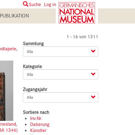
User
Suche
Log in
account
PUBLIKATION
menu
1 - 16 von 1311
Sammlung
ndtapete,
Kategorie
Zugangsjahr
Sortiere nach
Inv.Nr.
riesland,
Datierung
(BA 1346)
Künstler