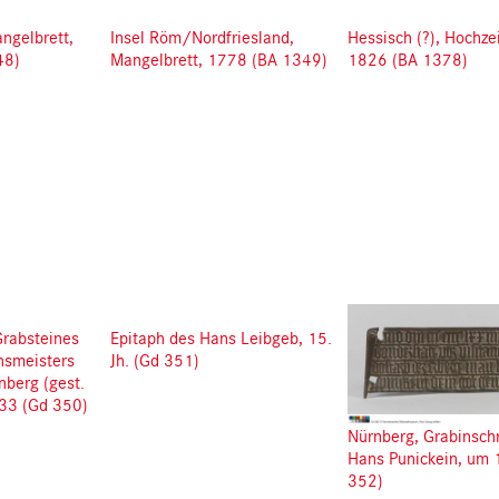
ngelbrett,
Insel Röm/Nordfriesland,
Hessisch (?), Hochze
48)
Mangelbrett, 1778 (BA 1349)
1826 (BA 1378)
rabsteines
Epitaph des Hans Leibgeb, 15.
nsmeisters
Jh. (Gd 351)
nberg (gest.
33 (Gd 350)
Nürnberg, Grabinschr
Hans Punickein, um
352)