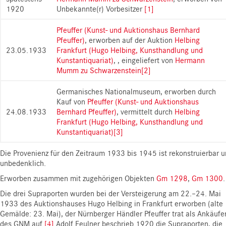
1920
Unbekannte(r) Vorbesitzer
[1]
Pfeuffer (Kunst- und Auktionshaus Bernhard
Pfeuffer)
, erworben auf der Auktion
Helbing
23.05.1933
Frankfurt (Hugo Helbing, Kunsthandlung und
Kunstantiquariat)
, , eingeliefert von
Hermann
Mumm zu Schwarzenstein
[2]
Germanisches Nationalmuseum, erworben durch
Kauf von
Pfeuffer (Kunst- und Auktionshaus
24.08.1933
Bernhard Pfeuffer)
, vermittelt durch
Helbing
Frankfurt (Hugo Helbing, Kunsthandlung und
Kunstantiquariat)
[3]
Die Provenienz für den Zeitraum 1933 bis 1945 ist rekonstruierbar 
unbedenklich.
Erworben zusammen mit zugehörigen Objekten
Gm 1298
,
Gm 1300
.
Die drei Supraporten wurden bei der Versteigerung am 22.–24. Mai
1933 des Auktionshauses Hugo Helbing in Frankfurt erworben (alte
Gemälde: 23. Mai), der Nürnberger Händler Pfeuffer trat als Ankäufe
des GNM auf.
[4]
Adolf Feulner beschrieb 1920 die Supraporten, die