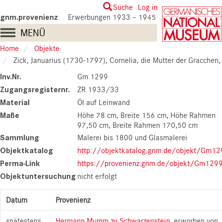
Skip
User
Suche
Log in
to
gnm.provenienz
Erwerbungen 1933 – 1945
account
main
Main
MENÜ
content
menu
navigation
Home
Objekte
Zick, Januarius (1730-1797), Cornelia, die Mutter der Gracchen, 1794 (G
Inv.Nr.
Gm 1299
Zugangsregisternr.
ZR 1933/33
Material
Öl auf Leinwand
Maße
Höhe 78 cm
Breite 156 cm
Höhe Rahmen
97,50 cm
Breite Rahmen 170,50 cm
Sammlung
Malerei bis 1800 und Glasmalerei
Objektkatalog
http://objektkatalog.gnm.de/objekt/Gm1
Perma-Link
https://provenienz.gnm.de/objekt/Gm129
Objektuntersuchung
nicht erfolgt
Datum
Provenienz
spätestens
Hermann Mumm zu Schwarzenstein
, erworben von