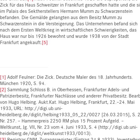
Zick für das Haus Schweitzer in Frankfurt geschaffen hatte und die s
im Palais des Sektherstellers Hermann Mumm zu Schwarzenstein
befanden. Die Gemälde gelangten aus dem Besitz Mumm zu
Schwarzenstein in die Versteigerung. Das Unternehmen befand sich
nach dem Ersten Weltkrieg in wirtschaftlichen Schwierigkeiten, das
Haus war nur bis 1926 bewohnt und wurde 1938 von der Stadt
Frankfurt angekauft.
[5]
[1]
Adolf Feulner: Die Zick. Deutsche Maler des 18. Jahrhunderts.
München 1920, S. 94.
[2]
Sammlung Schloss B. in Oberhessen, Frankfurter Adels- und
Patrizierbesitz, Frankfurter Nachlässe und anderer Privatbesitz. Bearb
von Hugo Helbing. Aukt.Kat. Hugo Helbing, Frankfurt, 22.–24. Mai
1933, URL: http://digi.ub.uni-
heidelberg.de/diglit/helbing1933_05_22/0027 [26.03.2015], S. 2
Nr. 257. – Hammerpreis 2250 RM plus 15 Prozent Aufgeld. –
Weltkunst, Jg. VII, Nr. 23 vom 4. Juni 1933, S. 4 (http://digi.ub.uni-
heidelberg.de/diglit/weltkunst1933/0013).
[3]
Registrar GNM, Zugangsregister (Eintrag 24.8.1933), Inventarbu