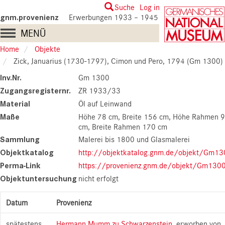
Skip
User
Suche
Log in
to
gnm.provenienz
Erwerbungen 1933 – 1945
account
main
Main
MENÜ
content
menu
navigation
Home
Objekte
Zick, Januarius (1730-1797), Cimon und Pero, 1794 (Gm 1300)
Inv.Nr.
Gm 1300
Zugangsregisternr.
ZR 1933/33
Material
Öl auf Leinwand
Maße
Höhe 78 cm
Breite 156 cm
Höhe Rahmen 
cm
Breite Rahmen 170 cm
Sammlung
Malerei bis 1800 und Glasmalerei
Objektkatalog
http://objektkatalog.gnm.de/objekt/Gm1
Perma-Link
https://provenienz.gnm.de/objekt/Gm130
Objektuntersuchung
nicht erfolgt
Datum
Provenienz
spätestens
Hermann Mumm zu Schwarzenstein
, erworben von