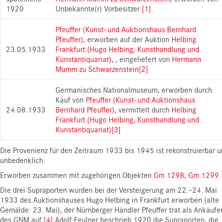
1920
Unbekannte(r) Vorbesitzer
[1]
Pfeuffer (Kunst- und Auktionshaus Bernhard
Pfeuffer)
, erworben auf der Auktion
Helbing
23.05.1933
Frankfurt (Hugo Helbing, Kunsthandlung und
Kunstantiquariat)
, , eingeliefert von
Hermann
Mumm zu Schwarzenstein
[2]
Germanisches Nationalmuseum, erworben durch
Kauf von
Pfeuffer (Kunst- und Auktionshaus
24.08.1933
Bernhard Pfeuffer)
, vermittelt durch
Helbing
Frankfurt (Hugo Helbing, Kunsthandlung und
Kunstantiquariat)
[3]
Die Provenienz für den Zeitraum 1933 bis 1945 ist rekonstruierbar 
unbedenklich.
Erworben zusammen mit zugehörigen Objekten
Gm 1298
,
Gm 1299
.
Die drei Supraporten wurden bei der Versteigerung am 22.–24. Mai
1933 des Auktionshauses Hugo Helbing in Frankfurt erworben (alte
Gemälde: 23. Mai), der Nürnberger Händler Pfeuffer trat als Ankäufe
des GNM auf.
[4]
Adolf Feulner beschrieb 1920 die Supraporten, die