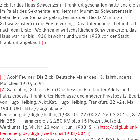
Zick für das Haus Schweitzer in Frankfurt geschaffen hatte und die s
im Palais des Sektherstellers Hermann Mumm zu Schwarzenstein
befanden. Die Gemälde gelangten aus dem Besitz Mumm zu
Schwarzenstein in die Versteigerung. Das Unternehmen befand sich
nach dem Ersten Weltkrieg in wirtschaftlichen Schwierigkeiten, das
Haus war nur bis 1926 bewohnt und wurde 1938 von der Stadt
Frankfurt angekauft.
[5]
[1]
Adolf Feulner: Die Zick. Deutsche Maler des 18. Jahrhunderts.
München 1920, S. 94.
[2]
Sammlung Schloss B. in Oberhessen, Frankfurter Adels- und
Patrizierbesitz, Frankfurter Nachlässe und anderer Privatbesitz. Bearb
von Hugo Helbing. Aukt.Kat. Hugo Helbing, Frankfurt, 22.–24. Mai
1933, URL: http://digi.ub.uni-
heidelberg.de/diglit/helbing1933_05_22/0027 [26.03.2015], S. 2
Nr. 255. – Hammerpreis 2.250 RM plus 15 Prozent Aufgeld. –
Weltkunst, Jg. VII, Nr. 23 vom 4. Juni 1933, S. 4 (
http://digi.ub.uni-
heidelberg.de/diglit/weltkunst1933/0013)
.
[3]
Registrar GNM, Zugangsregister (Eintrag 24.8.1933), Inventarbu