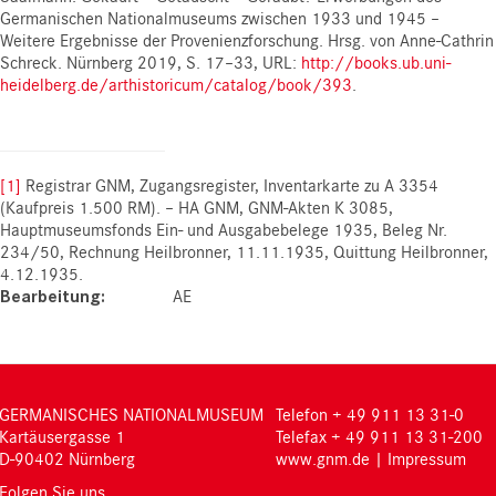
Germanischen Nationalmuseums zwischen 1933 und 1945 –
Weitere Ergebnisse der Provenienzforschung. Hrsg. von Anne-Cathrin
Schreck. Nürnberg 2019, S. 17–33, URL:
http://books.ub.uni-
heidelberg.de/arthistoricum/catalog/book/393
.
[1]
Registrar GNM, Zugangsregister, Inventarkarte zu A 3354
(Kaufpreis 1.500 RM). – HA GNM, GNM-Akten K 3085,
Hauptmuseumsfonds Ein- und Ausgabebelege 1935, Beleg Nr.
234/50, Rechnung Heilbronner, 11.11.1935, Quittung Heilbronner,
4.12.1935.
Bearbeitung
AE
GERMANISCHES NATIONALMUSEUM
Telefon + 49 911 13 31-0
Kartäusergasse 1
Telefax + 49 911 13 31-200
D-90402 Nürnberg
www.gnm.de
|
Impressum
Folgen Sie uns