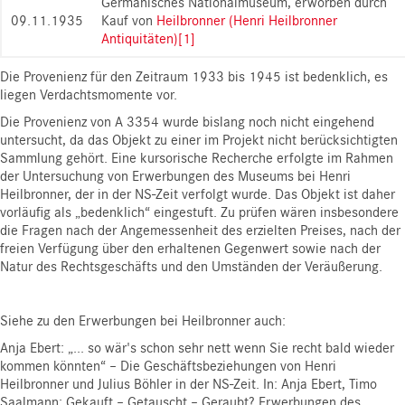
Germanisches Nationalmuseum, erworben durch
09.11.1935
Kauf von
Heilbronner (Henri Heilbronner
Antiquitäten)
[1]
Die Provenienz für den Zeitraum 1933 bis 1945 ist bedenklich, es
liegen Verdachtsmomente vor.
Die Provenienz von A 3354 wurde bislang noch nicht eingehend
untersucht, da das Objekt zu einer im Projekt nicht berücksichtigten
Sammlung gehört. Eine kursorische Recherche erfolgte im Rahmen
der Untersuchung von Erwerbungen des Museums bei Henri
Heilbronner, der in der NS-Zeit verfolgt wurde. Das Objekt ist daher
vorläufig als „bedenklich“ eingestuft. Zu prüfen wären insbesondere
die Fragen nach der Angemessenheit des erzielten Preises, nach der
freien Verfügung über den erhaltenen Gegenwert sowie nach der
Natur des Rechtsgeschäfts und den Umständen der Veräußerung.
Siehe zu den Erwerbungen bei Heilbronner auch:
Anja Ebert: „... so wär's schon sehr nett wenn Sie recht bald wieder
kommen könnten“ – Die Geschäftsbeziehungen von Henri
Heilbronner und Julius Böhler in der NS-Zeit. In: Anja Ebert, Timo
Saalmann: Gekauft – Getauscht – Geraubt? Erwerbungen des