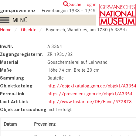
Skip
User
Suche
Log in
to
gnm.provenienz
Erwerbungen 1933 – 1945
account
main
Main
MENÜ
content
menu
navigation
Home
Objekte
Bayerisch, Wandfries, um 1780 (A 3354)
Inv.Nr.
A 3354
Zugangsregisternr.
ZR 1935/82
Material
Gouachemalerei auf Leinwand
Maße
Höhe 74 cm
Breite 20 cm
Sammlung
Bauteile
Objektkatalog
http://objektkatalog.gnm.de/objekt/A335
Perma-Link
https://provenienz.gnm.de/objekt/A3354
Lost-Art-Link
http://www.lostart.de/DE/Fund/577873
Objektuntersuchung
nicht erfolgt
Datum
Provenienz