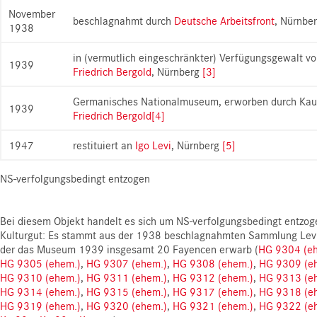
November
beschlagnahmt durch
Deutsche Arbeitsfront
, Nürnbe
1938
in (vermutlich eingeschränkter) Verfügungsgewalt v
1939
Friedrich Bergold
, Nürnberg
[3]
Germanisches Nationalmuseum, erworben durch Kau
1939
Friedrich Bergold
[4]
1947
restituiert an
Igo Levi
, Nürnberg
[5]
NS-verfolgungsbedingt entzogen
Bei diesem Objekt handelt es sich um NS-verfolgungsbedingt entzo
Kulturgut: Es stammt aus der 1938 beschlagnahmten Sammlung Levi
der das Museum 1939 insgesamt 20 Fayencen erwarb (
HG 9304 (e
HG 9305 (ehem.)
,
HG 9307 (ehem.)
,
HG 9308 (ehem.)
,
HG 9309 (e
HG 9310 (ehem.)
,
HG 9311 (ehem.)
,
HG 9312 (ehem.)
,
HG 9313 (e
HG 9314 (ehem.)
,
HG 9315 (ehem.)
,
HG 9317 (ehem.)
,
HG 9318 (e
HG 9319 (ehem.)
,
HG 9320 (ehem.)
,
HG 9321 (ehem.)
,
HG 9322 (e