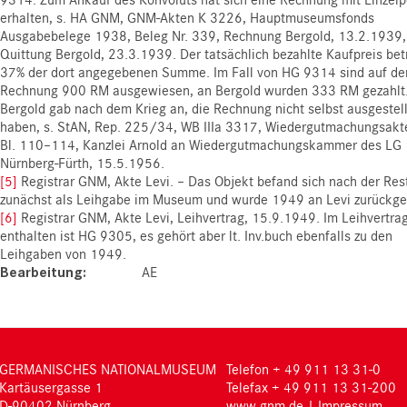
erhalten, s. HA GNM, GNM-Akten K 3226, Hauptmuseumsfonds
Ausgabebelege 1938, Beleg Nr. 339, Rechnung Bergold, 13.2.1939,
Quittung Bergold, 23.3.1939. Der tatsächlich bezahlte Kaufpreis bet
37% der dort angegebenen Summe. Im Fall von HG 9314 sind auf de
Rechnung 900 RM ausgewiesen, an Bergold wurden 333 RM gezahlt
Bergold gab nach dem Krieg an, die Rechnung nicht selbst ausgestell
haben, s. StAN, Rep. 225/34, WB IIIa 3317, Wiedergutmachungsakte
Bl. 110–114, Kanzlei Arnold an Wiedergutmachungskammer des LG
Nürnberg-Fürth, 15.5.1956.
[5]
Registrar GNM, Akte Levi. – Das Objekt befand sich nach der Rest
zunächst als Leihgabe im Museum und wurde 1949 an Levi zurückg
[6]
Registrar GNM, Akte Levi, Leihvertrag, 15.9.1949. Im Leihvertrag
enthalten ist HG 9305, es gehört aber lt. Inv.buch ebenfalls zu den
Leihgaben von 1949.
Bearbeitung
AE
GERMANISCHES NATIONALMUSEUM
Telefon + 49 911 13 31-0
Kartäusergasse 1
Telefax + 49 911 13 31-200
D-90402 Nürnberg
www.gnm.de
|
Impressum