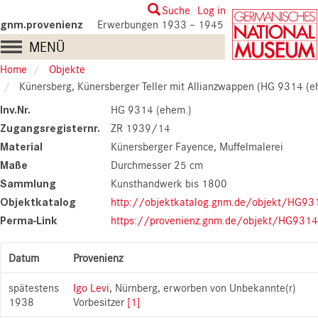
Skip
User
Suche
Log in
to
gnm.provenienz
Erwerbungen 1933 – 1945
account
main
Main
MENÜ
content
menu
navigation
Home
Objekte
Künersberg, Künersberger Teller mit Allianzwappen (HG 9314 (e
Inv.Nr.
HG 9314 (ehem.)
Zugangsregisternr.
ZR 1939/14
Material
Künersberger Fayence, Muffelmalerei
Maße
Durchmesser 25 cm
Sammlung
Kunsthandwerk bis 1800
Objektkatalog
http://objektkatalog.gnm.de/objekt/HG9
Perma-Link
https://provenienz.gnm.de/objekt/HG931
Datum
Provenienz
spätestens
Igo Levi
, Nürnberg, erworben von Unbekannte(r)
1938
Vorbesitzer
[1]