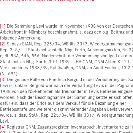
[1]
Die Sammlung Levi wurde im November 1938 von der Deutschen
Arbeitsfront in Nürnberg beschlagnahmt, s. dazu den o.g. Beitrag und
folgende Anmerkung.
[2]
S. dazu StAN, Rep. 225/34, WB IIIa 3317, Wiedergutmachungsak
Rep. 218/1 II Staatspolizeistelle Nbg.-Fürth, Arisierungsakten, Nr. 
c, Bl. 53A, 54A, 55A, Niederschrift der Vernehmung von Igo Levi dur
Staatspolizei Nbg.-Fürth, 30.1.1939. – HA GNM, GNM-Akten K 421,
Verschiedenes 1938/39, Kohlhaußen, GNM, an Adolf Feulner, 13.2
(Nr. 691).
[3]
Die genaue Rolle von Friedrich Bergold in der Veräußerung der 
Levi ist unklar. Bergold war nach der Verhaftung Levis in der Pogrom
1938 von den NS-Behörden als Treuhänder in Levis Betriebe eingese
worden. Nach der Beschlagnahme der Sammlung setzte er sich offen
dafür ein, dass der Erlös aus dem Verkauf für die Bezahlung einer
Betriebsstrafe und weiterer diskriminierender Abgaben Levis verwen
wurde, s. dazu StAN, Rep. 225/34, WB IIIa 3317, Wiedergutmachun
Levi.
[4]
Registrar GNM, Zugangsregister, Inventarbuch, Inventarkarte zu 
9314. Zum Ankauf des Konvoluts hat sich eine Rechnung mit Einzel