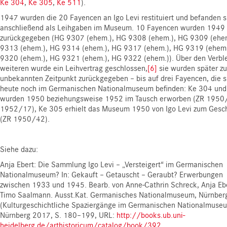
Ke 304
,
Ke 305
,
Ke 511
).
1947 wurden die 20 Fayencen an Igo Levi restituiert und befanden s
anschließend als Leihgaben im Museum. 10 Fayencen wurden 1949 
zurückgegeben (HG 9307 (ehem.), HG 9308 (ehem.), HG 9309 (ehe
9313 (ehem.), HG 9314 (ehem.), HG 9317 (ehem.), HG 9319 (ehem.
9320 (ehem.), HG 9321 (ehem.), HG 9322 (ehem.)). Über den Verble
weiteren wurde ein Leihvertrag geschlossen,
[6]
sie wurden später z
unbekannten Zeitpunkt zurückgegeben – bis auf drei Fayencen, die s
heute noch im Germanischen Nationalmuseum befinden: Ke 304 un
wurden 1950 beziehungsweise 1952 im Tausch erworben (ZR 1950
1952/17), Ke 305 erhielt das Museum 1950 von Igo Levi zum Gesc
(ZR 1950/42).
Siehe dazu:
Anja Ebert: Die Sammlung Igo Levi – „Versteigert“ im Germanischen
Nationalmuseum? In: Gekauft – Getauscht – Geraubt? Erwerbungen
zwischen 1933 und 1945. Bearb. von Anne-Cathrin Schreck, Anja Ebe
Timo Saalmann. Ausst.Kat. Germanisches Nationalmuseum, Nürnber
(Kulturgeschichtliche Spaziergänge im Germanischen Nationalmuse
Nürnberg 2017, S. 180–199, URL:
http://books.ub.uni-
heidelberg.de/arthistoricum/catalog/book/392