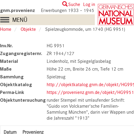
Skip
User
Suche
Log in
to
gnm.provenienz
Erwerbungen 1933 – 1945
account
main
Main
MENÜ
content
menu
navigation
Home
Objekte
Spielzeugkommode, um 1740 (HG 9951)
Inv.Nr.
HG 9951
Zugangsregisternr.
ZR 1944/127
Material
Lindenholz, mit Spiegelglasbelag
Maße
Höhe 22 cm
Breite 26 cm
Tiefe 12 cm
Sammlung
Spielzeug
Objektkatalog
http://objektkatalog.gnm.de/objekt/HG99
Perma-Link
https://provenienz.gnm.de/objekt/HG9951
Objektuntersuchung
runder Stempel mit umlaufender Schrift:
"Guido von Volckamer'sche Familien-
Sammlung München", darin vier Wappen und
die Jahreszahl "1913"
Datum
Provenienz