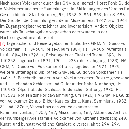
Nachlasses Volckamer durch das GNM s. allgemein Horst Pohl: Guid
v. Volckamer und seine Sammlungen. In: Mitteilungen des Vereins fü
Geschichte der Stadt Nürnberg 52, 1963, S. 554–559, hier S. 558. 
Der Großteil der Sammlung wurde im Museum erst 1942 bzw. 1944
im Zugangsregister verzeichnet und inventarisiert. Andere Objekte
waren als Tauschabgaben vorgesehen oder wurden in der
Nachkriegszeit inventarisiert.
[2]
Tagebücher und Reisetagebücher: Bibliothek GNM, NL Guido von
Volckamer, Hs 139604, Reise-Album 1884; Hs 139605, Aufenthalt i
Lauf 1894; Hs 139611, Reisetagebuch Tirol und Trient 1893; Hs
140263, Tagebücher 1891, 1901–1938 (ohne Jahrgang 1933); HA
GNM, NL Guido von Volckamer 34 a–d, Tagebücher 1921–1929;
weitere Unterlagen: Bibliothek GNM, NL Guido von Volckamer, Hs
140713, Beschreibung der in von Volckamerschen Besitze gewesen
und … stehenden Schlösser und Güter in der Nähe Nürnbergs; Hs
140988, Ölporträts der Schlüsselfelderschen Stiftung, 1930; Hs
143592, Notizen zur Norica-Sammlung, um 1920; HA GNM, NL Guid
von Volckamer 25 a,b, Bilder-Katalog der … Kunst-Sammlung, 1932;
31 und 137a-c, Verzeichnis des von Volckamerschen
Familieninventars, 1909; 167, Miscellanea; 169, Akten des Archivs
der Nürnberger Adelsfamilie Volckamer von Kirchensittenbach; 249,
Kunst- und kunstgewerbliche Kataloge diverser Jahre; 294–297,