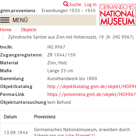
Skip
User
Suche
Log in
to
gnm.provenienz
Erwerbungen 1933 – 1945
account
main
Main
MENÜ
content
menu
navigation
Home
Objekte
Zylindrische Spritze aus Zinn mit Holzeinsatz, 19. Jh. (HG 9967)
Inv.Nr.
HG 9967
Zugangsregisternr.
ZR 1944/159
Material
Zinn, Holz
Maße
Länge 25 cm
Sammlung
Kunsthandwerk bis 1800
Objektkatalog
http://objektkatalog.gnm.de/objekt/HG99
Perma-Link
https://provenienz.gnm.de/objekt/HG9967
Objektuntersuchung
kein Befund
Datum
Provenienz
Germanisches Nationalmuseum, erworben durch
13.09.1944
Schenkung von
Julie Stange
[1]