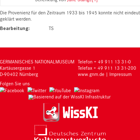
Die Provenienz für den Zeitraum 1933 bis 1945 konnte nicht eindeut
geklärt werden.
Bearbeitung
TS
GERMANISCHES NATIONALMUSEUM
Telefon + 49 911 13 31-0
Kartäusergasse 1
Telefax + 49 911 13 31-200
D-90402 Nürnberg
www.gnm.de
|
Impressum
Folgen Sie uns
Basierend auf der WissKI Infrastruktur