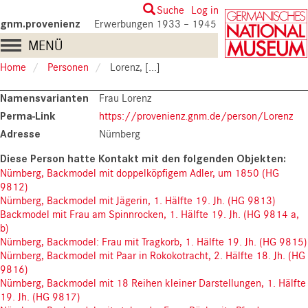
Skip
User
Suche
Log in
to
gnm.provenienz
Erwerbungen 1933 – 1945
account
main
Main
MENÜ
content
menu
navigation
Home
Personen
Lorenz, [...]
Namensvarianten
Frau Lorenz
Perma-Link
https://provenienz.gnm.de/person/Lorenz
Adresse
Nürnberg
Nürnberg, Backmodel mit doppelköpfigem Adler, um 1850 (HG
9812)
Nürnberg, Backmodel mit Jägerin, 1. Hälfte 19. Jh. (HG 9813)
Backmodel mit Frau am Spinnrocken, 1. Hälfte 19. Jh. (HG 9814 a,
b)
Nürnberg, Backmodel: Frau mit Tragkorb, 1. Hälfte 19. Jh. (HG 9815)
Nürnberg, Backmodel mit Paar in Rokokotracht, 2. Hälfte 18. Jh. (HG
9816)
Nürnberg, Backmodel mit 18 Reihen kleiner Darstellungen, 1. Hälfte
19. Jh. (HG 9817)