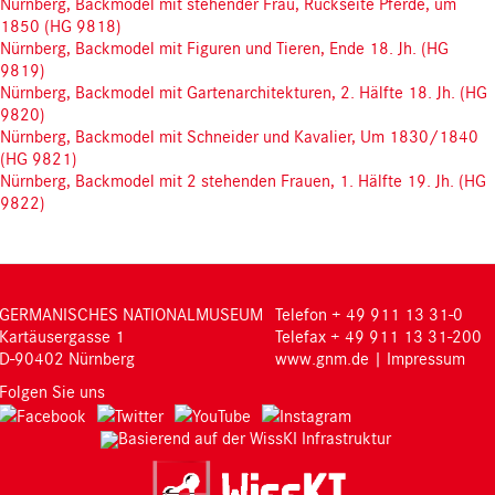
Nürnberg, Backmodel mit stehender Frau, Rückseite Pferde, um
1850 (HG 9818)
Nürnberg, Backmodel mit Figuren und Tieren, Ende 18. Jh. (HG
9819)
Nürnberg, Backmodel mit Gartenarchitekturen, 2. Hälfte 18. Jh. (HG
9820)
Nürnberg, Backmodel mit Schneider und Kavalier, Um 1830/1840
(HG 9821)
Nürnberg, Backmodel mit 2 stehenden Frauen, 1. Hälfte 19. Jh. (HG
9822)
GERMANISCHES NATIONALMUSEUM
Telefon + 49 911 13 31-0
Kartäusergasse 1
Telefax + 49 911 13 31-200
D-90402 Nürnberg
www.gnm.de
|
Impressum
Folgen Sie uns
Basierend auf der WissKI Infrastruktur