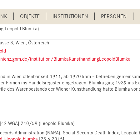
ANK
OBJEKTE
INSTITUTIONEN
PERSONEN
g Leopold Blumka)
sse 8, Wien, Österreich
old
enienz.gnm.de/institution/BlumkaKunsthandlungLeopoldBlumka
nd in Wien offenbar seit 1911, ab 1920 kam – betrieben gemeinsam
er Firmen ins Handelsregister eingetragen. Blumka ging 1939 ins Exi
Teile des Warenbestands der Wiener Kunsthandlung hatte Blumka vor 
04 [42 WGA] 240/59 (Leopold Blumka)
ecords Administration (NARA), Social Security Death Index, Leopold
61-leopold-blumka
[25.6.2015]