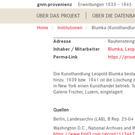
Skip
gnm.provenienz
Erwerbungen 1933 – 1945
to
Main
main
ÜBER DAS PROJEKT
ÜBER DIE DATENB
content
navigation
Home
Institutionen
Blumka (Kunsthandlun
Adresse
Rauhensteinga
Inhaber / Mitarbeiter
Blumka, Leop
Perma-Link
https://prov
Die Kunsthandlung Leopold Blumka besta
hinzu. 1939 bzw. 1941 ist die Löschung d
in New York einen Kunsthandel betrieb. 
Galerie Fischer, Luzern, eingelagert.
Quellen
Berlin, Landesarchiv (LAB), B Rep. 25-
Washington D.C., National Archives and R
https://www.fold3.com/record/113462