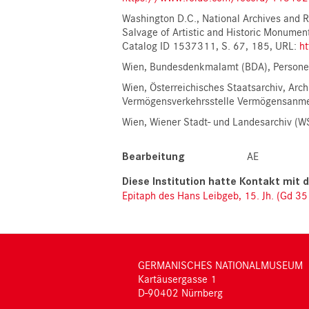
Washington D.C., National Archives and 
Salvage of Artistic and Historic Monume
Catalog ID 1537311, S. 67, 185, URL:
h
Wien, Bundesdenkmalamt (BDA), Person
Wien, Österreichisches Staatsarchiv, Ar
Vermögensverkehrsstelle Vermögensanme
Wien, Wiener Stadt- und Landesarchiv (
Bearbeitung
AE
Epitaph des Hans Leibgeb, 15. Jh. (Gd 35
GERMANISCHES NATIONALMUSEUM
Kartäusergasse 1
D-90402 Nürnberg