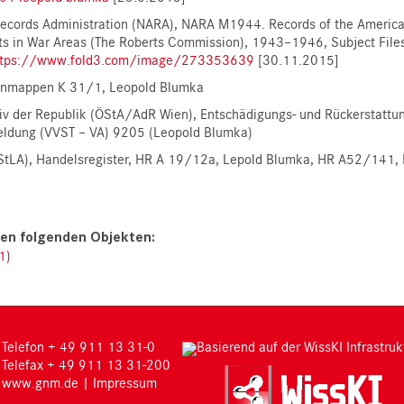
Records Administration (NARA), NARA M1944. Records of the America
nts in War Areas (The Roberts Commission), 1943–1946, Subject File
ttps://www.fold3.com/image/273353639
[30.11.2015]
enmappen K 31/1, Leopold Blumka
chiv der Republik (ÖStA/AdR Wien), Entschädigungs- und Rückerstatt
ldung (VVST – VA) 9205 (Leopold Blumka)
WStLA), Handelsregister, HR A 19/12a, Lepold Blumka, HR A52/141,
1)
Telefon + 49 911 13 31-0
Basierend auf der WissKI Infrastruk
Telefax + 49 911 13 31-200
www.gnm.de
|
Impressum