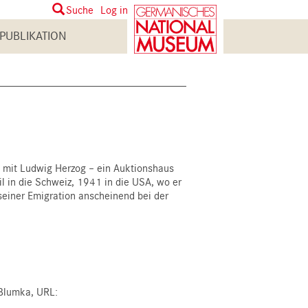
User
Suche
Log in
account
PUBLIKATION
menu
 mit Ludwig Herzog – ein Auktionshaus
l in die Schweiz, 1941 in die USA, wo er
seiner Emigration anscheinend bei der
 Blumka, URL: