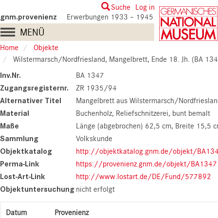
Skip
User
Suche
Log in
to
gnm.provenienz
Erwerbungen 1933 – 1945
account
main
Main
MENÜ
content
menu
navigation
Home
Objekte
Wilstermarsch/Nordfriesland, Mangelbrett, Ende 18. Jh. (BA 13
Inv.Nr.
BA 1347
Zugangsregisternr.
ZR 1935/94
Alternativer Titel
Mangelbrett aus Wilstermarsch/Nordfriesla
Material
Buchenholz, Reliefschnitzerei, bunt bemalt
Maße
Länge (abgebrochen) 62,5 cm
Breite 15,5 
Sammlung
Volkskunde
Objektkatalog
http://objektkatalog.gnm.de/objekt/BA13
Perma-Link
https://provenienz.gnm.de/objekt/BA1347
Lost-Art-Link
http://www.lostart.de/DE/Fund/577892
Objektuntersuchung
nicht erfolgt
Datum
Provenienz