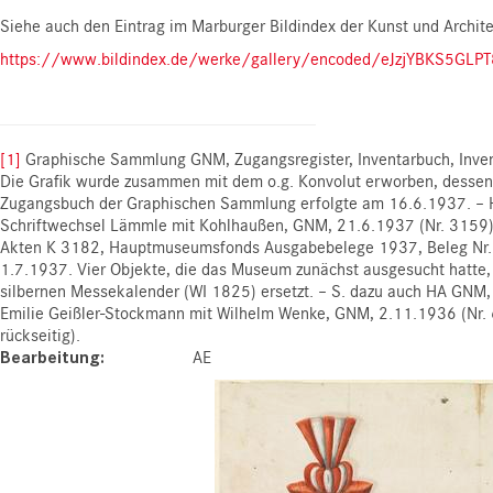
Siehe auch den Eintrag im Marburger Bildindex der Kunst und Archite
https://www.bildindex.de/werke/gallery/encoded/eJzjYBKS5GLP
[1]
Graphische Sammlung GNM, Zugangsregister, Inventarbuch, Inven
Die Grafik wurde zusammen mit dem o.g. Konvolut erworben, dessen 
Zugangsbuch der Graphischen Sammlung erfolgte am 16.6.1937. 
Schriftwechsel Lämmle mit Kohlhaußen, GNM, 21.6.1937 (Nr. 3159),
Akten K 3182, Hauptmuseumsfonds Ausgabebelege 1937, Beleg Nr.
1.7.1937. Vier Objekte, die das Museum zunächst ausgesucht hatt
silbernen Messekalender (WI 1825) ersetzt. – S. dazu auch HA GN
Emilie Geißler-Stockmann mit Wilhelm Wenke, GNM, 2.11.1936 (Nr. 
rückseitig).
Bearbeitung
AE