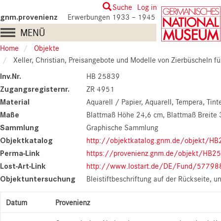
Skip
User
Suche
Log in
to
gnm.provenienz
Erwerbungen 1933 – 1945
account
main
Main
MENÜ
content
menu
navigation
Home
Objekte
Xeller, Christian, Preisangebote und Modelle von Zierbüscheln für Pferde, um 1700 (HB
Inv.Nr.
HB 25839
Zugangsregisternr.
ZR 4951
Material
Aquarell / Papier, Aquarell, Tempera, Tint
Maße
Blattmaß Höhe 24,6 cm
Blattmaß Breite
Sammlung
Graphische Sammlung
Objektkatalog
http://objektkatalog.gnm.de/objekt/H
Perma-Link
https://provenienz.gnm.de/objekt/HB2
Lost-Art-Link
http://www.lostart.de/DE/Fund/57798
Objektuntersuchung
Bleistiftbeschriftung auf der Rückseite, u
Datum
Provenienz