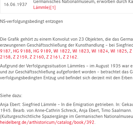
Germanisches Nationalmuseum, erworben durch K
16.06.1937
Lämmle)
[1]
NS-verfolgungsbedingt entzogen
Die Grafik gehört zu einem Konvolut von 23 Objekten, die das Germ
erzwungenen Geschäftsschließung der Kunsthandlung – bei Siegfri
9187
,
HG 9188
,
HG 9189
,
WI 1822
,
WI 1823
,
WI 1824
,
WI 1825
,
Z
2158
,
Z 2159
,
Z 2160
,
Z 2161
,
Z 2162
.
Aufgrund der Verfolgungssituation Lämmles – im August 1935 war e
und zur Geschäftsschließung aufgefordert worden – betrachtet das
verfolgungsbedingten Entzug und befindet sich derzeit mit den Erben
Siehe dazu:
Anja Ebert: Siegfried Lämmle – In die Emigration getrieben. In: Ge
1945. Bearb. von Anne-Cathrin Schreck, Anja Ebert, Timo Saalmann
(Kulturgeschichtliche Spaziergänge im Germanischen Nationalmuse
heidelberg.de/arthistoricum/catalog/book/392
.