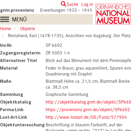
Skip
User
Suche
Log in
to
gnm.provenienz
Erwerbungen 1933 – 1945
account
main
Main
MENÜ
content
menu
navigation
Home
Objekte
Remshard, Karl (1678-1735), Ansichten von Augsburg: Der Platz bei der St. Ulrichskirche zu Augsburg, 18. Jh. 
Inv.Nr.
SP 6602
Zugangsregisternr.
ZR 5003 1-4
Alternativer Titel
Blick auf das Monument mit dem Pinienzapf
Material
Feder in Braun, grau aquarelliert, Spuren ein
Quadrierung mit Graphit
Maße
Blattmaß Höhe ca. 21,5 cm
Blattmaß Breite
ca. 38,5 cm
Sammlung
Graphische Sammlung
Objektkatalog
http://objektkatalog.gnm.de/objekt/SP66
Perma-Link
https://provenienz.gnm.de/objekt/SP6602
Lost-Art-Link
http://www.lostart.de/DE/Fund/577904
Objektuntersuchung
Beschriftung in blauem Farbstift, auf der
Rückseite, unten rechts, "372" [= Los-Nr. der