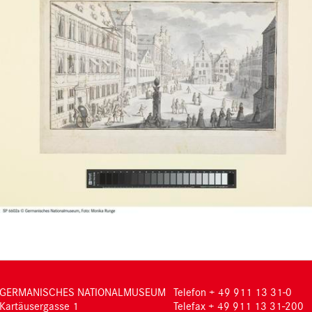
GERMANISCHES NATIONALMUSEUM
Telefon + 49 911 13 31-0
Kartäusergasse 1
Telefax + 49 911 13 31-200