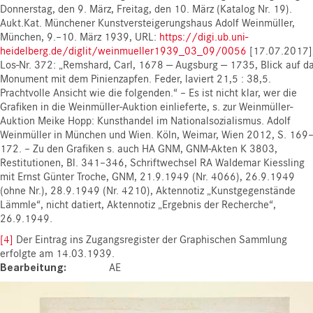
Donnerstag, den 9. März, Freitag, den 10. März (Katalog Nr. 19).
Aukt.Kat. Münchener Kunstversteigerungshaus Adolf Weinmüller,
München, 9.–10. März 1939, URL:
https://digi.ub.uni-
heidelberg.de/diglit/weinmueller1939_03_09/0056
[17.07.2017]
Los-Nr. 372: „Remshard, Carl, 1678 — Augsburg — 1735, Blick auf d
Monument mit dem Pinienzapfen. Feder, laviert 21,5 : 38,5.
Prachtvolle Ansicht wie die folgenden.“ – Es ist nicht klar, wer die
Grafiken in die Weinmüller-Auktion einlieferte, s. zur Weinmüller-
Auktion Meike Hopp: Kunsthandel im Nationalsozialismus. Adolf
Weinmüller in München und Wien. Köln, Weimar, Wien 2012, S. 169
172. – Zu den Grafiken s. auch HA GNM, GNM-Akten K 3803,
Restitutionen, Bl. 341–346, Schriftwechsel RA Waldemar Kiessling
mit Ernst Günter Troche, GNM, 21.9.1949 (Nr. 4066), 26.9.1949
(ohne Nr.), 28.9.1949 (Nr. 4210), Aktennotiz „Kunstgegenstände
Lämmle“, nicht datiert, Aktennotiz „Ergebnis der Recherche“,
26.9.1949.
[4]
Der Eintrag ins Zugangsregister der Graphischen Sammlung
erfolgte am 14.03.1939.
Bearbeitung
AE