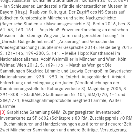
– Jan Schleusener, Landesstelle für die nichtstaatlichen Museen in
Bayern (Hrsg.): Raub von Kulturgut. Der Zugriff des NS-Staats auf
jüdischen Kunstbesitz in München und seine Nachgeschichte
(Bayerische Studien zur Museumsgeschichte 3). Berlin 2016, bes. S.
61–63, 163–164. – Anja Heuß: Provenienzforschung an deutschen
Museen – der steinige Weg zur „fairen und gerechten Lösung“. In:
„Unrecht Gut gedeihet nicht“. „Arisierung“ und Versuche der
Wiedergutmachung (Laupheimer Gespräche 2014). Heidelberg 2015
S. 121–145, 199–200, S. 141. – Meike Hopp: Kunsthandel im
Nationalsozialismus. Adolf Weinmüller in München und Wien. Köln,
Weimar, Wien 2012, S. 169–175. – Matthias Weniger: Die
Sammlungen Siegfried Lämmle und Ludwig Gerngroß im Bayerische
Nationalmuseum 1938–1953. In: Entehrt. Ausgeplündert. Arisiert.
Entrechtung und Enteignung der Juden (Veröffentlichungen der
Koordinierungsstelle für Kulturgutverluste 3). Magdeburg 2005, S.
291–308. – StadtAM, Stadtmuseum Nr. 104, StM/I/70, 1–4 und
StM/I/71, Beschlagnahmeprotokolle Siegfried Lämmle, Walter
Lämmle.
[3]
Graphische Sammlung GNM, Zugangsregister, Inventarbuch,
Inventarkarte zu SP 6602 (Schätzpreis 80 RM, Zuschlagspreis 70 RM
– Buchminiaturen und Handzeichnungen aus älterer und neuerer Zeit
Zwei Münchener Sammlungen und andere Beiträge. Versteigerung