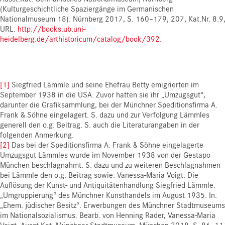
(Kulturgeschichtliche Spaziergänge im Germanischen
Nationalmuseum 18). Nürnberg 2017, S. 160–179, 207, Kat.Nr. 8.9
URL:
http://books.ub.uni-
heidelberg.de/arthistoricum/catalog/book/392
.
[1]
Siegfried Lämmle und seine Ehefrau Betty emigrierten im
September 1938 in die USA. Zuvor hatten sie ihr „Umzugsgut“,
darunter die Grafiksammlung, bei der Münchner Speditionsfirma A.
Frank & Söhne eingelagert. S. dazu und zur Verfolgung Lämmles
generell den o.g. Beitrag. S. auch die Literaturangaben in der
folgenden Anmerkung.
[2]
Das bei der Speditionsfirma A. Frank & Söhne eingelagerte
Umzugsgut Lämmles wurde im November 1938 von der Gestapo
München beschlagnahmt. S. dazu und zu weiteren Beschlagnahmen
bei Lämmle den o.g. Beitrag sowie: Vanessa-Maria Voigt: Die
Auflösung der Kunst- und Antiquitätenhandlung Siegfried Lämmle.
„Umgruppierung“ des Münchner Kunsthandels im August 1935. In:
„Ehem. jüdischer Besitz“. Erwerbungen des Münchner Stadtmuseums
im Nationalsozialismus. Bearb. von Henning Rader, Vanessa-Maria
Voigt. Ausst.Kat. Münchner Stadtmuseum. München 2018, S. 86–11