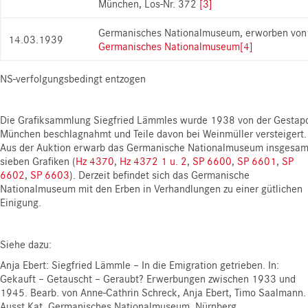
München, Los-Nr. 372
[3]
Germanisches Nationalmuseum, erworben von
14.03.1939
Germanisches Nationalmuseum
[4]
NS-verfolgungsbedingt entzogen
Die Grafiksammlung Siegfried Lämmles wurde 1938 von der Gestap
München beschlagnahmt und Teile davon bei Weinmüller versteigert.
Aus der Auktion erwarb das Germanische Nationalmuseum insgesam
sieben Grafiken (
Hz 4370
,
Hz 4372 1 u. 2
,
SP 6600
,
SP 6601
,
SP
6602
,
SP 6603
). Derzeit befindet sich das Germanische
Nationalmuseum mit den Erben in Verhandlungen zu einer gütlichen
Einigung.
Siehe dazu:
Anja Ebert: Siegfried Lämmle – In die Emigration getrieben. In:
Gekauft – Getauscht – Geraubt? Erwerbungen zwischen 1933 und
1945. Bearb. von Anne-Cathrin Schreck, Anja Ebert, Timo Saalmann.
Ausst.Kat. Germanisches Nationalmuseum, Nürnberg