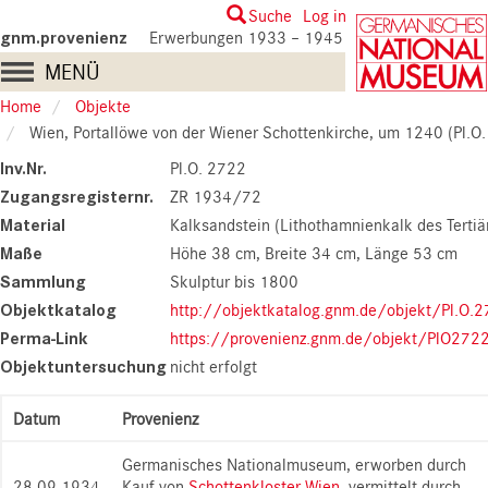
Skip
User
Suche
Log in
to
gnm.provenienz
Erwerbungen 1933 – 1945
account
main
Main
MENÜ
content
menu
navigation
Home
Objekte
Wien, Portallöwe von der Wiener Schottenkirche, um 1240 (Pl.O
Inv.Nr.
Pl.O. 2722
Zugangsregisternr.
ZR 1934/72
Material
Kalksandstein (Lithothamnienkalk des Tertiä
Maße
Höhe 38 cm
Breite 34 cm
Länge 53 cm
Sammlung
Skulptur bis 1800
Objektkatalog
http://objektkatalog.gnm.de/objekt/Pl.O.
Perma-Link
https://provenienz.gnm.de/objekt/PlO272
Objektuntersuchung
nicht erfolgt
Datum
Provenienz
Germanisches Nationalmuseum, erworben durch
28.09.1934
Kauf von
Schottenkloster Wien
, vermittelt durch