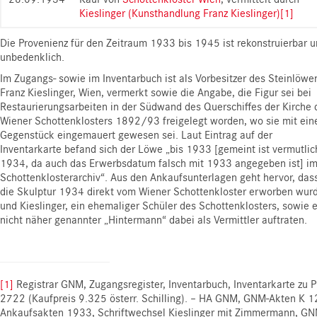
Kieslinger (Kunsthandlung Franz Kieslinger)
[1]
Die Provenienz für den Zeitraum 1933 bis 1945 ist rekonstruierbar 
unbedenklich.
Im Zugangs- sowie im Inventarbuch ist als Vorbesitzer des Steinlöwe
Franz Kieslinger, Wien, vermerkt sowie die Angabe, die Figur sei bei
Restaurierungsarbeiten in der Südwand des Querschiffes der Kirche 
Wiener Schottenklosters 1892/93 freigelegt worden, wo sie mit ei
Gegenstück eingemauert gewesen sei. Laut Eintrag auf der
Inventarkarte befand sich der Löwe „bis 1933 [gemeint ist vermutlic
1934, da auch das Erwerbsdatum falsch mit 1933 angegeben ist] i
Schottenklosterarchiv“. Aus den Ankaufsunterlagen geht hervor, das
die Skulptur 1934 direkt vom Wiener Schottenkloster erworben wur
und Kieslinger, ein ehemaliger Schüler des Schottenklosters, sowie e
nicht näher genannter „Hintermann“ dabei als Vermittler auftraten.
[1]
Registrar GNM, Zugangsregister, Inventarbuch, Inventarkarte zu P
2722 (Kaufpreis 9.325 österr. Schilling). – HA GNM, GNM-Akten K 1
Ankaufsakten 1933, Schriftwechsel Kieslinger mit Zimmermann, G