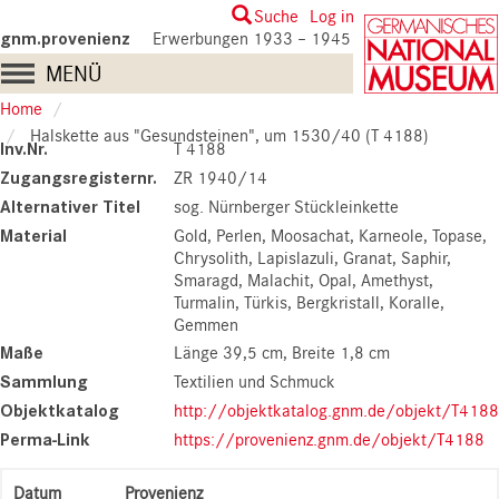
Skip
User
Suche
Log in
to
gnm.provenienz
Erwerbungen 1933 – 1945
account
main
Main
MENÜ
content
menu
navigation
Home
Halskette aus "Gesundsteinen", um 1530/40 (T 4188)
Inv.Nr.
T 4188
Zugangsregisternr.
ZR 1940/14
Alternativer Titel
sog. Nürnberger Stückleinkette
Material
Gold, Perlen, Moosachat, Karneole, Topase,
Chrysolith, Lapislazuli, Granat, Saphir,
Smaragd, Malachit, Opal, Amethyst,
Turmalin, Türkis, Bergkristall, Koralle,
Gemmen
Maße
Länge 39,5 cm
Breite 1,8 cm
Sammlung
Textilien und Schmuck
Objektkatalog
http://objektkatalog.gnm.de/objekt/T4188
Perma-Link
https://provenienz.gnm.de/objekt/T4188
Datum
Provenienz