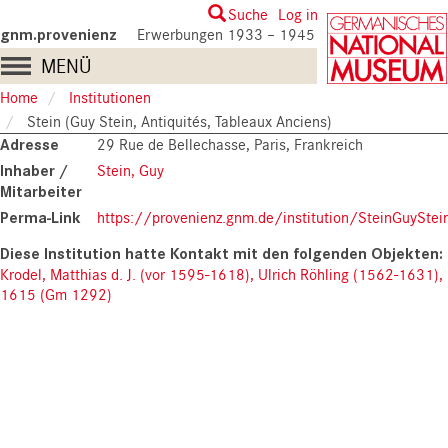
Skip
User
Suche
Log in
to
gnm.provenienz
Erwerbungen 1933 – 1945
account
main
Main
MENÜ
content
menu
navigation
Home
Institutionen
Stein (Guy Stein, Antiquités, Tableaux Anciens)
Adresse
29 Rue de Bellechasse, Paris, Frankreich
Inhaber /
Stein, Guy
Mitarbeiter
Perma-Link
https://provenienz.gnm.de/institution/SteinGuyStei
Krodel, Matthias d. J. (vor 1595-1618), Ulrich Röhling (1562-1631),
1615 (Gm 1292)