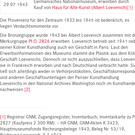
Germanisches Nationalmuseum, erworben durch
29.07.1943
Kauf von
Haus für Alte Kunst (Albert Loevenich)
[1]
Die Provenienz für den Zeitraum 1933 bis 1945 ist bedenklich, es
liegen Verdachtsmomente vor.
Die Bronzegruppe wurde 1943 bei Albert Loevenich zusammen mit d
Merkurgruppe
Pl.O. 2826
erworben. Loevenich betrieb seit 1941 ne
seiner Kölner Kunsthandlung auch ein Geschäft in Paris. Laut den
Erwerbsinformationen des Museums stammt die Plastik aus dem Köl
Geschäft Loevenichs. Dennoch ist nicht auszuschließen, dass Loeven
sie in Frankreich erworben und nach Deutschland verbracht hatte. Si
ließ sich allerdings weder in Verhörprotokollen, Geschäftskorrespon
und anderen Geschäftsunterlagen der Pariser Kunsthandlung
Loevenichs in den National Archives Washington noch im Kunsthand
nachweisen.
[2]
[1]
Registrar GNM, Zugangsregister, Inventarbuch, Inventarkarte zu P
2827 (Kaufpreis 2.300 RM). – HA GNM, GNM-Akten K 3423,
Hauptmuseumsfonds Rechnungsbelege 1943, Beleg Nr. 53/19,
Rechnung Loevenich, 9.7.1943.