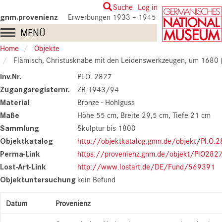
Skip
User
Suche
Log in
to
gnm.provenienz
Erwerbungen 1933 – 1945
account
main
Main
MENÜ
content
menu
navigation
Home
Objekte
Flämisch, Christusknabe mit den Leidenswerkzeugen, um 1680 (Pl.O.
Inv.Nr.
Pl.O. 2827
Zugangsregisternr.
ZR 1943/94
Material
Bronze - Hohlguss
Maße
Höhe 55 cm
Breite 29,5 cm
Tiefe 21 cm
Sammlung
Skulptur bis 1800
Objektkatalog
http://objektkatalog.gnm.de/objekt/Pl.O.
Perma-Link
https://provenienz.gnm.de/objekt/PlO282
Lost-Art-Link
http://www.lostart.de/DE/Fund/569391
Objektuntersuchung
kein Befund
Datum
Provenienz