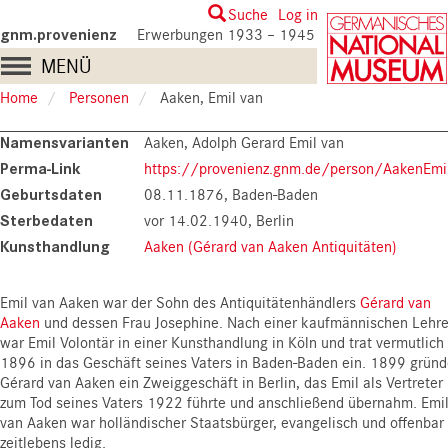
Skip
User
Suche
Log in
to
gnm.provenienz
Erwerbungen 1933 – 1945
account
main
Main
MENÜ
content
menu
navigation
Home
Personen
Aaken, Emil van
Namensvarianten
Aaken, Adolph Gerard Emil van
Perma-Link
https://provenienz.gnm.de/person/AakenEmi
Geburtsdaten
08.11.1876, Baden-Baden
Sterbedaten
vor 14.02.1940, Berlin
Kunsthandlung
Aaken (Gérard van Aaken Antiquitäten)
Emil van Aaken war der Sohn des Antiquitätenhändlers
Gérard van
Aaken
und dessen Frau Josephine. Nach einer kaufmännischen Lehr
war Emil Volontär in einer Kunsthandlung in Köln und trat vermutlich
1896 in das Geschäft seines Vaters in Baden-Baden ein. 1899 gründ
Gérard van Aaken ein Zweiggeschäft in Berlin, das Emil als Vertreter 
zum Tod seines Vaters 1922 führte und anschließend übernahm. Emi
van Aaken war holländischer Staatsbürger, evangelisch und offenbar
zeitlebens ledig.