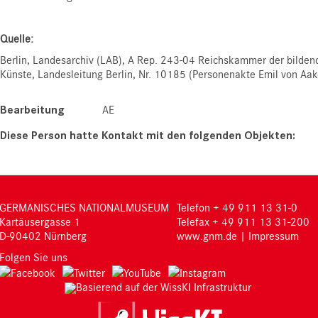
Quelle:
Berlin, Landesarchiv (LAB), A Rep. 243-04 Reichskammer der bilden
Künste, Landesleitung Berlin, Nr. 10185 (Personenakte Emil von Aak
Bearbeitung
AE
GERMANISCHES NATIONALMUSEUM
Telefon + 49 911 13 31-0
Kartäusergasse 1
Telefax + 49 911 13 31-200
D-90402 Nürnberg
www.gnm.de
|
Impressum
Folgen Sie uns
Basierend auf der WissKI Infrastruktur