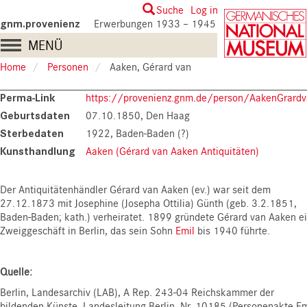
Skip
User
Suche
Log in
to
gnm.provenienz
Erwerbungen 1933 – 1945
account
main
Main
MENÜ
content
menu
navigation
Home
Personen
Aaken, Gérard van
Perma-Link
https://provenienz.gnm.de/person/AakenGrard
Geburtsdaten
07.10.1850, Den Haag
Sterbedaten
1922, Baden-Baden (?)
Kunsthandlung
Aaken (Gérard van Aaken Antiquitäten)
Der Antiquitätenhändler Gérard van Aaken (ev.) war seit dem
27.12.1873 mit Josephine (Josepha Ottilia) Günth (geb. 3.2.1851,
Baden-Baden; kath.) verheiratet. 1899 gründete Gérard van Aaken e
Zweiggeschäft in Berlin, das sein Sohn
Emil
bis 1940 führte.
Quelle:
Berlin, Landesarchiv (LAB), A Rep. 243-04 Reichskammer der
bildenden Künste, Landesleitung Berlin, Nr. 10185 (Personenakte Em