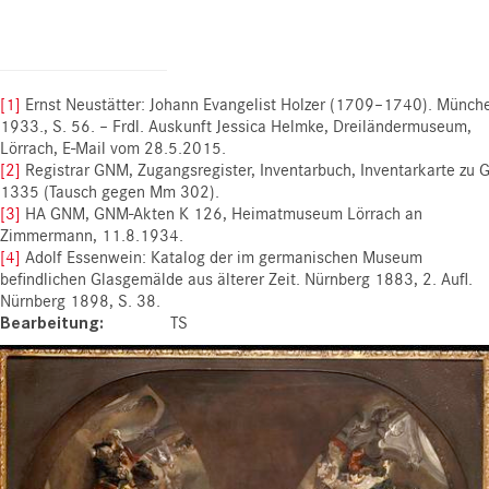
[1]
Ernst Neustätter: Johann Evangelist Holzer (1709–1740). Münch
1933., S. 56. – Frdl. Auskunft Jessica Helmke, Dreiländermuseum,
Lörrach, E-Mail vom 28.5.2015.
[2]
Registrar GNM, Zugangsregister, Inventarbuch, Inventarkarte zu 
1335 (Tausch gegen Mm 302).
[3]
HA GNM, GNM-Akten K 126, Heimatmuseum Lörrach an
Zimmermann, 11.8.1934.
[4]
Adolf Essenwein: Katalog der im germanischen Museum
befindlichen Glasgemälde aus älterer Zeit. Nürnberg 1883, 2. Aufl.
Nürnberg 1898, S. 38.
Bearbeitung
TS