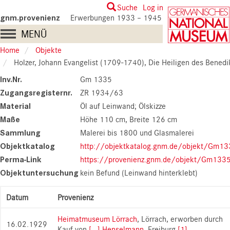
Skip
User
Suche
Log in
to
gnm.provenienz
Erwerbungen 1933 – 1945
account
main
Main
MENÜ
content
menu
navigation
Home
Objekte
Holzer, Johann Evangelist (1709-1740), Die Heiligen des Benediktinerordens in der Glorie, 1737 (
Inv.Nr.
Gm 1335
Zugangsregisternr.
ZR 1934/63
Material
Öl auf Leinwand; Ölskizze
Maße
Höhe 110 cm
Breite 126 cm
Sammlung
Malerei bis 1800 und Glasmalerei
Objektkatalog
http://objektkatalog.gnm.de/objekt/Gm1
Perma-Link
https://provenienz.gnm.de/objekt/Gm133
Objektuntersuchung
kein Befund (Leinwand hinterklebt)
Datum
Provenienz
Heimatmuseum Lörrach
, Lörrach, erworben durch
16.02.1929
Kauf von
[...] Henselmann
, Freiburg
[1]