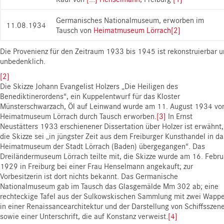
Germanisches Nationalmuseum, erworben im
11.08.1934
Tausch von
Heimatmuseum Lörrach
[2]
Die Provenienz für den Zeitraum 1933 bis 1945 ist rekonstruierbar 
unbedenklich.
[2]
Die Skizze Johann Evangelist Holzers „Die Heiligen des
Benediktinerordens“, ein Kuppelentwurf für das Kloster
Münsterschwarzach, Öl auf Leinwand wurde am 11. August 1934 v
Heimatmuseum Lörrach durch Tausch erworben.
[3]
In Ernst
Neustätters 1933 erschienener Dissertation über Holzer ist erwähnt,
die Skizze sei „in jüngster Zeit aus dem Freiburger Kunsthandel in da
Heimatmuseum der Stadt Lörrach (Baden) übergegangen“. Das
Dreiländermuseum Lörrach teilte mit, die Skizze wurde am 16. Febru
1929 in Freiburg bei einer Frau Henselmann angekauft; zur
Vorbesitzerin ist dort nichts bekannt. Das Germanische
Nationalmuseum gab im Tausch das Glasgemälde Mm 302 ab; eine
rechteckige Tafel aus der Sulkowskischen Sammlung mit zwei Wapp
in einer Renaissancearchitektur und der Darstellung von Schiffsszen
sowie einer Unterschrift, die auf Konstanz verweist.
[4]