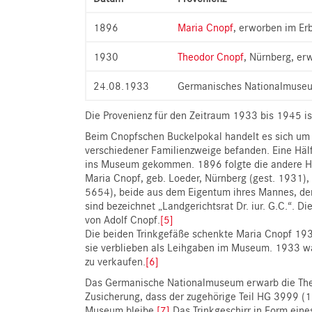
1896
Maria Cnopf
, erworben im E
1930
Theodor Cnopf
, Nürnberg, e
24.08.1933
Germanisches Nationalmuseu
Die Provenienz für den Zeitraum 1933 bis 1945 is
Beim Cnopfschen Buckelpokal handelt es sich um 
verschiedener Familienzweige befanden. Eine Häl
ins Museum gekommen. 1896 folgte die andere Hä
Maria Cnopf, geb. Loeder, Nürnberg (gest. 1931),
5654), beide aus dem Eigentum ihres Mannes, dem
sind bezeichnet „Landgerichtsrat Dr. iur. G.C.“. D
von Adolf Cnopf.
[5]
Die beiden Trinkgefäße schenkte Maria Cnopf 193
sie verblieben als Leihgaben im Museum. 1933 w
zu verkaufen.
[6]
Das Germanische Nationalmuseum erwarb die The
Zusicherung, dass der zugehörige Teil HG 3999 (1
Museum bleibe.
[7]
Das Trinkgeschirr in Form ein