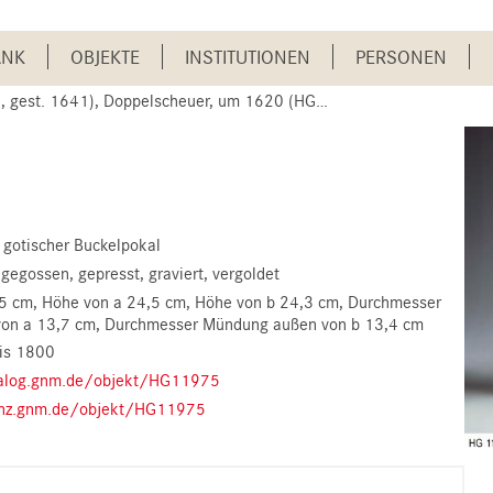
ANK
OBJEKTE
INSTITUTIONEN
PERSONEN
gest. 1641), Doppelscheuer, um 1620 (HG 11975)
 gotischer Buckelpokal
 gegossen, gepresst, graviert, vergoldet
5 cm
Höhe von a 24,5 cm
Höhe von b 24,3 cm
Durchmesser
on a 13,7 cm
Durchmesser Mündung außen von b 13,4 cm
is 1800
talog.gnm.de/objekt/HG11975
enz.gnm.de/objekt/HG11975