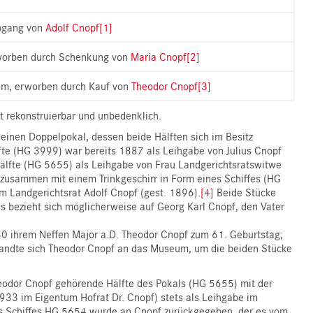
rbgang von
Adolf Cnopf
[1]
rworben durch Schenkung von
Maria Cnopf
[2]
m, erworben durch Kauf von
Theodor Cnopf
[3]
t rekonstruierbar und unbedenklich.
einen Doppelpokal, dessen beide Hälften sich im Besitz
fte (HG 3999) war bereits 1887 als Leihgabe von Julius Cnopf
lfte (HG 5655) als Leihgabe von Frau Landgerichtsratswitwe
 zusammen mit einem Trinkgeschirr in Form eines Schiffes (HG
 Landgerichtsrat Adolf Cnopf (gest. 1896).
[4]
Beide Stücke
ies bezieht sich möglicherweise auf Georg Karl Cnopf, den Vater
0 ihrem Neffen Major a.D. Theodor Cnopf zum 61. Geburtstag;
andte sich Theodor Cnopf an das Museum, um die beiden Stücke
odor Cnopf gehörende Hälfte des Pokals (HG 5655) mit der
933 im Eigentum Hofrat Dr. Cnopf) stets als Leihgabe im
es Schiffes HG 5654 wurde an Cnopf zurückgegeben, der es vom