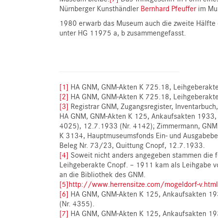
Nürnberger Kunsthändler
Bernhard Pfeuffer
im Mus
1980 erwarb das Museum auch die zweite Hälfte 
unter HG 11975 a, b zusammengefasst.
[1]
HA GNM, GNM-Akten K 725.18, Leihgeberakte
[2]
HA GNM, GNM-Akten K 725.18, Leihgeberakte
[3]
Registrar GNM, Zugangsregister, Inventarbuch
HA GNM, GNM-Akten K 125, Ankaufsakten 1933, S
4025), 12.7.1933 (Nr. 4142); Zimmermann, GNM,
K 3134, Hauptmuseumsfonds Ein- und Ausgabebe
Beleg Nr. 73/23, Quittung Cnopf, 12.7.1933.
[4]
Soweit nicht anders angegeben stammen die 
Leihgeberakte Cnopf. – 1911 kam als Leihgabe v
an die Bibliothek des GNM.
[5]
http://www.herrensitze.com/mogeldorf-v.html
[6]
HA GNM, GNM-Akten K 125, Ankaufsakten 193
(Nr. 4355).
[7]
HA GNM, GNM-Akten K 125, Ankaufsakten 193