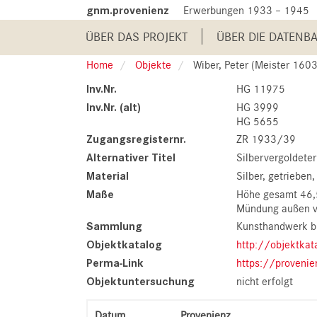
Skip
gnm.provenienz
Erwerbungen 1933 – 1945
to
Main
main
ÜBER DAS PROJEKT
ÜBER DIE DATENB
content
navigation
Home
Objekte
Wiber, Peter (Meister 1603, 
Inv.Nr.
HG 11975
Inv.Nr. (alt)
HG 3999
HG 5655
Zugangsregisternr.
ZR 1933/39
Alternativer Titel
Silbervergoldeter
Material
Silber, getrieben,
Maße
Höhe gesamt 46,
Mündung außen v
Sammlung
Kunsthandwerk b
Objektkatalog
http://objektka
Perma-Link
https://proveni
Objektuntersuchung
nicht erfolgt
Datum
Provenienz