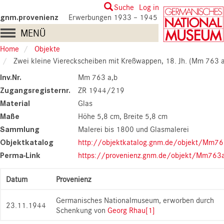
Skip
User
Suche
Log in
to
gnm.provenienz
Erwerbungen 1933 – 1945
account
main
Main
MENÜ
content
menu
navigation
Home
Objekte
Zwei kleine Viereckscheiben mit Kreßwappen, 18. Jh. (Mm 763 a
Inv.Nr.
Mm 763 a,b
Zugangsregisternr.
ZR 1944/219
Material
Glas
Maße
Höhe 5,8 cm
Breite 5,8 cm
Sammlung
Malerei bis 1800 und Glasmalerei
Objektkatalog
http://objektkatalog.gnm.de/objekt/Mm7
Perma-Link
https://provenienz.gnm.de/objekt/Mm763
Datum
Provenienz
Germanisches Nationalmuseum, erworben durch
23.11.1944
Schenkung von
Georg Rhau
[1]