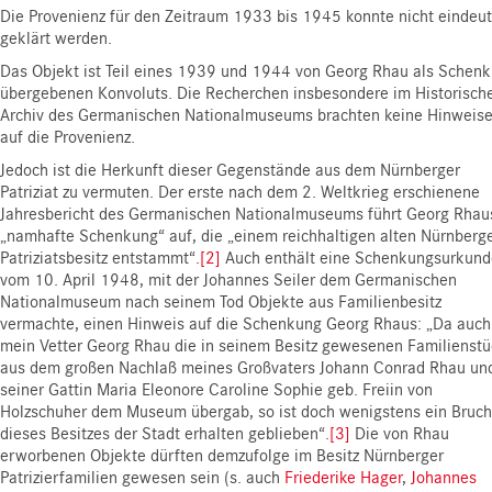
Die Provenienz für den Zeitraum 1933 bis 1945 konnte nicht eindeut
geklärt werden.
Das Objekt ist Teil eines 1939 und 1944 von Georg Rhau als Schen
übergebenen Konvoluts. Die Recherchen insbesondere im Historisch
Archiv des Germanischen Nationalmuseums brachten keine Hinweis
auf die Provenienz.
Jedoch ist die Herkunft dieser Gegenstände aus dem Nürnberger
Patriziat zu vermuten. Der erste nach dem 2. Weltkrieg erschienene
Jahresbericht des Germanischen Nationalmuseums führt Georg Rhau
„namhafte Schenkung“ auf, die „einem reichhaltigen alten Nürnberg
Patriziatsbesitz entstammt“.
[2]
Auch enthält eine Schenkungsurkund
vom 10. April 1948, mit der Johannes Seiler dem Germanischen
Nationalmuseum nach seinem Tod Objekte aus Familienbesitz
vermachte, einen Hinweis auf die Schenkung Georg Rhaus: „Da auch
mein Vetter Georg Rhau die in seinem Besitz gewesenen Familienst
aus dem großen Nachlaß meines Großvaters Johann Conrad Rhau un
seiner Gattin Maria Eleonore Caroline Sophie geb. Freiin von
Holzschuher dem Museum übergab, so ist doch wenigstens ein Bruch
dieses Besitzes der Stadt erhalten geblieben“.
[3]
Die von Rhau
erworbenen Objekte dürften demzufolge im Besitz Nürnberger
Patrizierfamilien gewesen sein (s. auch
Friederike Hager
,
Johannes