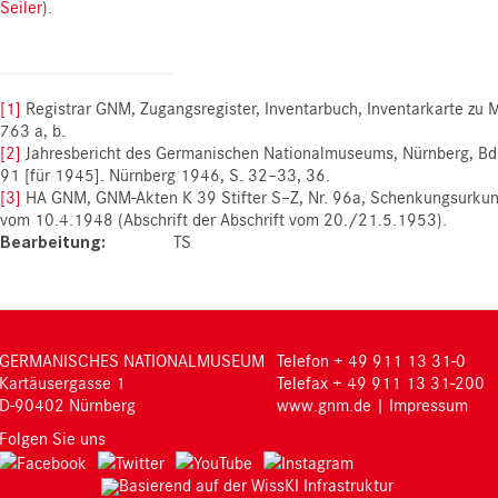
Seiler
).
[1]
Registrar GNM, Zugangsregister, Inventarbuch, Inventarkarte zu
763 a, b.
[2]
Jahresbericht des Germanischen Nationalmuseums, Nürnberg, Bd
91 [für 1945]. Nürnberg 1946, S. 32–33, 36.
[3]
HA GNM, GNM-Akten K 39 Stifter S–Z, Nr. 96a, Schenkungsurku
vom 10.4.1948 (Abschrift der Abschrift vom 20./21.5.1953).
Bearbeitung
TS
GERMANISCHES NATIONALMUSEUM
Telefon + 49 911 13 31-0
Kartäusergasse 1
Telefax + 49 911 13 31-200
D-90402 Nürnberg
www.gnm.de
|
Impressum
Folgen Sie uns
Basierend auf der WissKI Infrastruktur