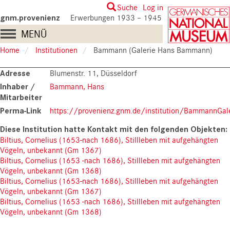
Skip
User
Suche
Log in
to
gnm.provenienz
Erwerbungen 1933 – 1945
account
main
Main
MENÜ
content
menu
navigation
Home
Institutionen
Bammann (Galerie Hans Bammann)
Adresse
Blumenstr. 11, Düsseldorf
Inhaber /
Bammann, Hans
Mitarbeiter
Perma-Link
https://provenienz.gnm.de/institution/BammannG
Biltius, Cornelius (1653-nach 1686), Stillleben mit aufgehängten
Vögeln, unbekannt (Gm 1367)
Biltius, Cornelius (1653 -nach 1686), Stillleben mit aufgehängten
Vögeln, unbekannt (Gm 1368)
Biltius, Cornelius (1653-nach 1686), Stillleben mit aufgehängten
Vögeln, unbekannt (Gm 1367)
Biltius, Cornelius (1653 -nach 1686), Stillleben mit aufgehängten
Vögeln, unbekannt (Gm 1368)