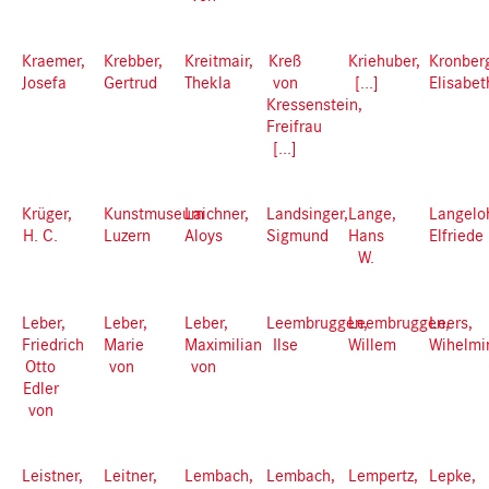
Kraemer,
Krebber,
Kreitmair,
Kreß
Kriehuber,
Kronber
Josefa
Gertrud
Thekla
von
[...]
Elisabet
Kressenstein,
Freifrau
[...]
Krüger,
Kunstmuseum
Laichner,
Landsinger,
Lange,
Langelo
H. C.
Luzern
Aloys
Sigmund
Hans
Elfriede
W.
Leber,
Leber,
Leber,
Leembruggen,
Leembruggen,
Leers,
Friedrich
Marie
Maximilian
Ilse
Willem
Wihelmi
Otto
von
von
Edler
von
Leistner,
Leitner,
Lembach,
Lembach,
Lempertz,
Lepke,