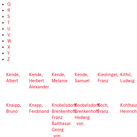
Q
R
S
T
U
V
W
X
Y
Z
Kende,
Kende,
Kende,
Kende,
Kieslinger,
Kithil,
Albert
Herbert
Melanie
Samuel
Franz
Ludwig
Alexander
Knaipp,
Knapp,
Knobelsdorff-
Knobelsdorff-
Koch,
Kohlhau
Bruno
Ferdinand
Brenkenhoff,
Brenkenhoff,
Franz
Heinrich
Franz
Hedwig
Balthasar
von
Georg
von