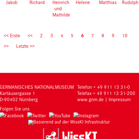
Jakob
Richard
Heinrich
Helene
Matthias
Rudolph
und
Mathilde
Pagination
First
<< Erste
Previous
<<
Page
2
Page
3
Page
4
Page
5
Current
6
Page
7
Page
8
Page
9
Page
10
page
page
page
Next
>>
Last
Letzte >>
page
page
GERMANISCHES NATIONALMUSEUM
Telefon + 49 911 13 31-0
Kartäusergasse 1
Telefax + 49 911 13 31-200
D-90402 Nürnberg
www.gnm.de
|
Impressum
Folgen Sie uns
Basierend auf der WissKI Infrastruktur