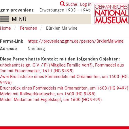
Skip
User
Suche
Log in
to
gnm.provenienz
Erwerbungen 1933 – 1945
account
main
Main
MENÜ
content
menu
navigation
Home
Personen
Bürkler, Malwine
Perma-Link
https://provenienz.gnm.de/person/BrklerMalwine
Adresse
Nürnberg
unbekannt (sign. G V / P) (Mitglied Familie Vert?), Formmodel aus
Ton mit Frauenmaske, 1611 (HG 9495)
Zwei Bruchstücke eines Formmodels mit Ornamenten, um 1600 (HG
9496)
Bruchstück eines Formmodels mit Ornamenten, um 1600 (HG 9497)
Model mit Rollwerkkartusche, um 1600 (HG 9498)
Model: Medaillon mit Engelskopf, um 1600 (HG 9499)