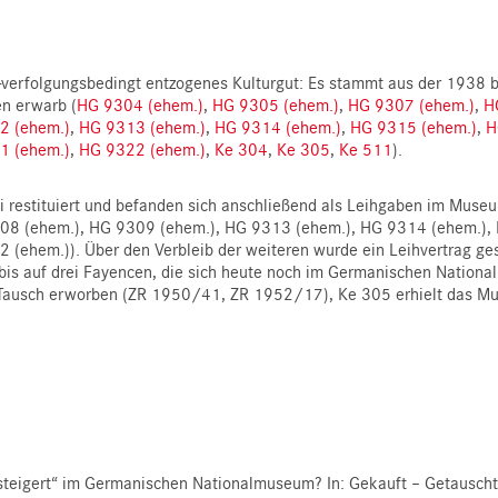
S-verfolgungsbedingt entzogenes Kulturgut: Es stammt aus der 1938
n erwarb (
HG 9304 (ehem.)
,
HG 9305 (ehem.)
,
HG 9307 (ehem.)
,
H
2 (ehem.)
,
HG 9313 (ehem.)
,
HG 9314 (ehem.)
,
HG 9315 (ehem.)
,
H
1 (ehem.)
,
HG 9322 (ehem.)
,
Ke 304
,
Ke 305
,
Ke 511
).
 restituiert und befanden sich anschließend als Leihgaben im Mus
08 (ehem.), HG 9309 (ehem.), HG 9313 (ehem.), HG 9314 (ehem.),
(ehem.)). Über den Verbleib der weiteren wurde ein Leihvertrag ge
bis auf drei Fayencen, die sich heute noch im Germanischen Nation
ausch erworben (ZR 1950/41, ZR 1952/17), Ke 305 erhielt das M
ersteigert“ im Germanischen Nationalmuseum? In: Gekauft – Getausc