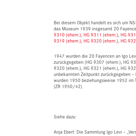
Bei diesem Objekt handelt es sich um N
das Museum 1939 insgesamt 20 Fayence
9310 (ehem.)
,
HG 9311 (ehem.)
,
HG 931
9319 (ehem.)
,
HG 9320 (ehem.)
,
HG 932
1947 wurden die 20 Fayencen an Igo Levi
zurückgegeben (HG 9307 (ehem.), HG 93
9320 (ehem.), HG 9321 (ehem.), HG 9322 
unbekannten Zeitpunkt zurückgegeben – 
wurden 1950 beziehungsweise 1952 im T
(ZR 1950/42).
Siehe dazu:
Anja Ebert: Die Sammlung Igo Levi – „V