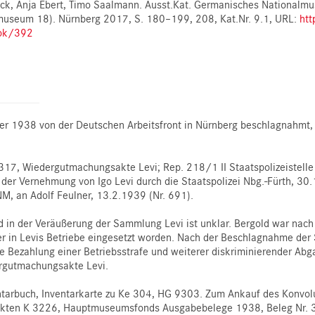
ck, Anja Ebert, Timo Saalmann. Ausst.Kat. Germanisches Nationalmu
useum 18). Nürnberg 2017, S. 180–199, 208, Kat.Nr. 9.1, URL:
htt
ook/392
1938 von der Deutschen Arbeitsfront in Nürnberg beschlagnahmt, s.
17, Wiedergutmachungsakte Levi; Rep. 218/1 II Staatspolizeistelle N
ft der Vernehmung von Igo Levi durch die Staatspolizei Nbg.-Fürth, 
, an Adolf Feulner, 13.2.1939 (Nr. 691).
d in der Veräußerung der Sammlung Levi ist unklar. Bergold war nach
 in Levis Betriebe eingesetzt worden. Nach der Beschlagnahme der S
die Bezahlung einer Betriebsstrafe und weiterer diskriminierender Ab
rgutmachungsakte Levi.
ntarbuch, Inventarkarte zu Ke 304, HG 9303. Zum Ankauf des Konvolu
-Akten K 3226, Hauptmuseumsfonds Ausgabebelege 1938, Beleg Nr. 