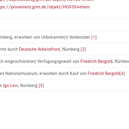
tps://provenienz.gnm.de/objekt/HG9304ehem
ürnberg, erworben von Unbekannte(r) Vorbesitzer
[1]
hmt durch
Deutsche Arbeitsfront
, Nürnberg
[2]
ich eingeschränkter) Verfügungsgewalt von
Friedrich Bergold
, Nürnbe
es Nationalmuseum, erworben durch Kauf von
Friedrich Bergold
[4]
an
Igo Levi
, Nürnberg
[5]