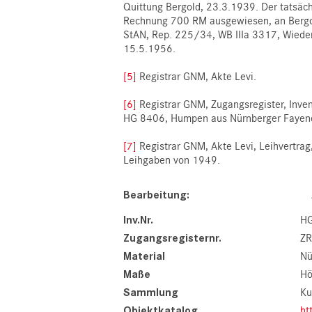
Quittung Bergold, 23.3.1939. Der tatsäc
Rechnung 700 RM ausgewiesen, an Bergold
StAN, Rep. 225/34, WB IIIa 3317, Wiede
15.5.1956.
[5]
Registrar GNM, Akte Levi.
[6]
Registrar GNM, Zugangsregister, Inve
HG 8406, Humpen aus Nürnberger Fayence 
[7]
Registrar GNM, Akte Levi, Leihvertrag,
Leihgaben von 1949.
Bearbeitung
Inv.Nr.
HG
Zugangsregisternr.
ZR
Material
Nü
Maße
Hö
Sammlung
Ku
Objektkatalog
ht