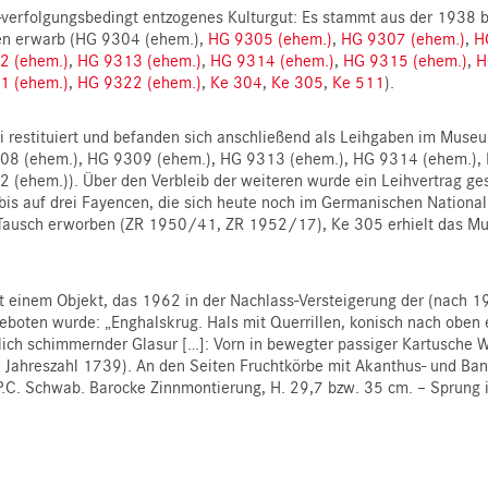
S-verfolgungsbedingt entzogenes Kulturgut: Es stammt aus der 1938
n erwarb (HG 9304 (ehem.),
HG 9305 (ehem.)
,
HG 9307 (ehem.)
,
H
2 (ehem.)
,
HG 9313 (ehem.)
,
HG 9314 (ehem.)
,
HG 9315 (ehem.)
,
H
1 (ehem.)
,
HG 9322 (ehem.)
,
Ke 304
,
Ke 305
,
Ke 511
).
 restituiert und befanden sich anschließend als Leihgaben im Mus
08 (ehem.), HG 9309 (ehem.), HG 9313 (ehem.), HG 9314 (ehem.),
(ehem.)). Über den Verbleib der weiteren wurde ein Leihvertrag ge
bis auf drei Fayencen, die sich heute noch im Germanischen Nation
ausch erworben (ZR 1950/41, ZR 1952/17), Ke 305 erhielt das M
it einem Objekt, das 1962 in der Nachlass-Versteigerung der (nach
boten wurde: „Enghalskrug. Hals mit Querrillen, konisch nach oben e
ötlich schimmernder Glasur […]: Vorn in bewegter passiger Kartusch
 die Jahreszahl 1739). An den Seiten Fruchtkörbe mit Akanthus- und B
C. Schwab. Barocke Zinnmontierung, H. 29,7 bzw. 35 cm. – Sprung 