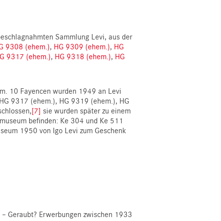
 beschlagnahmten Sammlung Levi, aus der
G 9308 (ehem.)
,
HG 9309 (ehem.)
,
HG
G 9317 (ehem.)
,
HG 9318 (ehem.)
,
HG
eum. 10 Fayencen wurden 1949 an Levi
 HG 9317 (ehem.), HG 9319 (ehem.), HG
schlossen,
[7]
sie wurden später zu einem
almuseum befinden: Ke 304 und Ke 511
useum 1950 von Igo Levi zum Geschenk
ht – Geraubt? Erwerbungen zwischen 1933