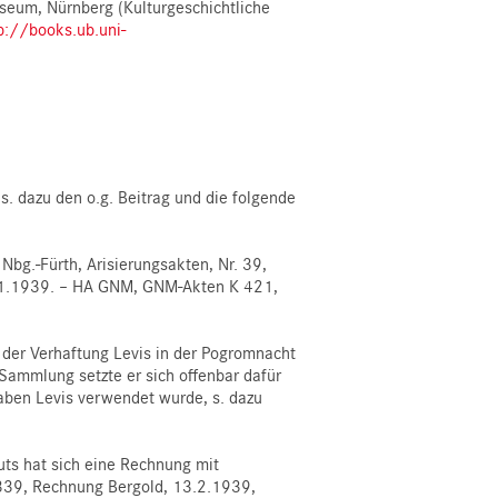
seum, Nürnberg (Kulturgeschichtliche
p://books.ub.uni-
 dazu den o.g. Beitrag und die folgende
bg.-Fürth, Arisierungsakten, Nr. 39,
30.1.1939. – HA GNM, GNM-Akten K 421,
 der Verhaftung Levis in der Pogromnacht
ammlung setzte er sich offenbar dafür
gaben Levis verwendet wurde, s. dazu
ts hat sich eine Rechnung mit
339, Rechnung Bergold, 13.2.1939,