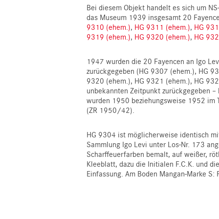
Bei diesem Objekt handelt es sich um N
das Museum 1939 insgesamt 20 Fayence
9310 (ehem.)
,
HG 9311 (ehem.)
,
HG 931
9319 (ehem.)
,
HG 9320 (ehem.)
,
HG 932
1947 wurden die 20 Fayencen an Igo Levi
zurückgegeben (HG 9307 (ehem.), HG 93
9320 (ehem.), HG 9321 (ehem.), HG 9322 
unbekannten Zeitpunkt zurückgegeben – 
wurden 1950 beziehungsweise 1952 im T
(ZR 1950/42).
HG 9304 ist möglicherweise identisch m
Sammlung Igo Levi unter Los-Nr. 173 ange
Scharffeuerfarben bemalt, auf weißer, r
Kleeblatt, dazu die Initialen F.C.K. und
Einfassung. Am Boden Mangan-Marke S: P.