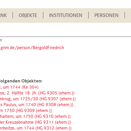
ANK
OBJEKTE
INSTITUTIONEN
PERSONEN
r.
z.gnm.de/person/BergoldFriedrich
l, um 1744 (Ke 304)
e, 2. Hälfte 18. Jh. (HG 9305 (ehem.))
lzenkrug, um 1725/30 (HG 9307 (ehem.))
tels Paulus, um 1740 (HG 9308 (ehem.))
um 1750 (HG 9309 (ehem.))
thaltern, um 1750 (HG 9310 (ehem.))
 der Kreuzabnahme (HG 9311 (ehem.))
erbeitze, um 1744 (HG 9312 (ehem.))