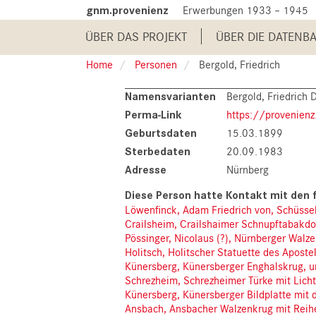
Skip
gnm.provenienz
Erwerbungen 1933 – 1945
to
Main
main
ÜBER DAS PROJEKT
ÜBER DIE DATENB
content
navigation
Home
Personen
Bergold, Friedrich
Namensvarianten
Bergold, Friedrich D
Perma-Link
https://provenien
Geburtsdaten
15.03.1899
Sterbedaten
20.09.1983
Adresse
Nürnberg
Löwenfinck, Adam Friedrich von, Schüsse
Crailsheim, Crailshaimer Schnupftabakdos
Pössinger, Nicolaus (?), Nürnberger Wa
Holitsch, Holitscher Statuette des Apos
Künersberg, Künersberger Enghalskrug, 
Schrezheim, Schrezheimer Türke mit Lich
Künersberg, Künersberger Bildplatte mit
Ansbach, Ansbacher Walzenkrug mit Reih