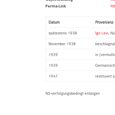
Perma-Link
ht
Datum
Provenienz
spätestens 1938
Igo Levi
, N
November 1938
beschlagna
1939
in (vermutl
1939
Germanisch
1947
restituiert 
NS-verfolgungsbedingt entzogen