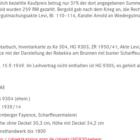
hlich bezahlte Kaufpreis betrug nur 37% der dort angegebenen Summe.
 wurden 259 RM gezahlt. Bergold gab nach dem Krieg an, die Rechnu
rgutmachungsakte Levi, Bl. 110–114, Kanzlei Arnold an Wiedergut
ntarbuch, Inventarkarte zu Ke 304, HG 9303, ZR 1950/41; Akte Levi
mit der Darstellung der Rebekka am Brunnen mit bunter Scharffeue
 15.9.1949. Im Leihvertrag nicht enthalten ist HG 9305, es gehört ab
AE
 9304 (ehem.)
 1939/14
rnberger Fayence, Scharffeuermalerei
he ohne Deckel 30,3 cm
Höhe mit Deckel 34,2 cm
nsthandwerk bis 1800
tp://objektkatalog.gnm.de/objekt/HG9304ehem.