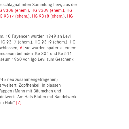
 beschlagnahmten Sammlung Levi, aus der
G 9308 (ehem.)
,
HG 9309 (ehem.)
,
HG
G 9317 (ehem.)
,
HG 9318 (ehem.)
,
HG
eum. 10 Fayencen wurden 1949 an Levi
 HG 9317 (ehem.), HG 9319 (ehem.), HG
schlossen,
[6]
sie wurden später zu einem
almuseum befinden: Ke 304 und Ke 511
useum 1950 von Igo Levi zum Geschenk
 1945 neu zusammengetragenen)
rweitert, Zopfhenkel. In blassen
e Wappen (Mann mit Bäumchen und
andelwerk. Am Hals Blüten mit Bandelwerk-
im Hals“.
[7]