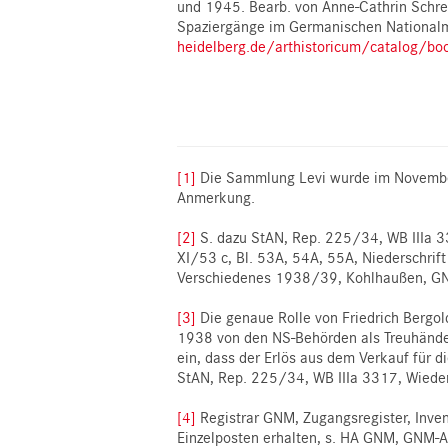
und 1945. Bearb. von Anne-Cathrin Schre
Spaziergänge im Germanischen Nationalm
heidelberg.de/arthistoricum/catalog/b
[1]
Die Sammlung Levi wurde im November 
Anmerkung.
[2]
S. dazu StAN, Rep. 225/34, WB IIIa 33
XI/53 c, Bl. 53A, 54A, 55A, Niederschri
Verschiedenes 1938/39, Kohlhaußen, GNM
[3]
Die genaue Rolle von Friedrich Bergol
1938 von den NS-Behörden als Treuhänder
ein, dass der Erlös aus dem Verkauf für 
StAN, Rep. 225/34, WB IIIa 3317, Wiede
[4]
Registrar GNM, Zugangsregister, Inve
Einzelposten erhalten, s. HA GNM, GNM