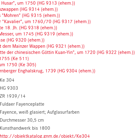
er Husar", um 1750 (HG 9313 (ehem.))
ianzwappen (HG 9314 (ehem.))
es "Mohren" (HG 9315 (ehem.))
r "Kavalier", um 1760/70 (HG 9317 (ehem.))
te 18. Jh. (HG 9318 (ehem.))
r Messer, um 1745 (HG 9319 (ehem.))
ase (HG 9320 (ehem.))
it dem Mainzer Wappen (HG 9321 (ehem.))
tte der chinesischen Göttin Kuan-Yin", um 1720 (HG 9322 (ehem.))
 1755 (Ke 511)
 um 1750 (Ke 305)
rnberger Enghalskrug, 1739 (HG 9304 (ehem.))
Ke 304
HG 9303
ZR 1939/14
Fuldaer Fayenceplatte
Fayence, weiß glasiert; Aufglasurfarben
Durchmesser 30,5 cm
Kunsthandwerk bis 1800
http://objektkatalog.gnm.de/objekt/Ke304