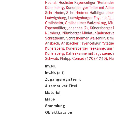
Höchst, Höchster Fayencefigur "Reitend
Künersberg, Künersberger Teller mit All
Schrezheim, Schrezheimer Halbfigur ein
Ludwigsburg, Ludwigsburger Fayencefigu
Crailsheim, Crailsheimer Walzenkrug, Mit
Espenmüller, Johannes (?), Künersberge
Nürnberg, Nürnberger Miniatur-Balusterv
Schrezheim, Schrezheimer Walzenkrug m
Ansbach, Ansbacher Fayencefigur "Statue
Künersberg, Künersberger Teekanne, um
Künersberg, Kaffeekanne mit Jagdszene,
Schwab, Philipp Conrad (1708-1740), Nü
Inv.Nr.
Inv.Nr. (alt)
Zugangsregisternr.
Alternativer Titel
Material
Maße
Sammlung
Objektkatalog