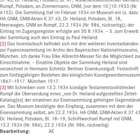
Rumpf, Potsdam, an Zimmermann, GNM, [vor dem 10.]10.1933 (Nr.
6152). Die Sammlung traf im Februar 1934 im Museum ein (s. dazu
HA GNM, GNM-Akten K 37.43, Dr. Heiland, Potsdam, Bl. 18,
Heerwagen, GNM an Rumpf, 22.2.1934 (Nr. 986, rückseitig)); der
Eintrag im Zugangsregister erfolgte am 30.8.1934. – S. zum Erwerb
der Sammlung auch den Eintrag zu Paul Heiland.
[2]
Das Inventarbuch befindet sich mit drei weiteren Inventarbänden
zur Fayencesammlung im Archiv des Bayerischen Nationalmuseums,
München. Ich danke Frau Elke Albrecht-Messer für die Möglichkeit zu
Einsichtnahme. – Einzelne Objekte der Sammlung Heiland sind
verzeichnet in Hermann Schmitz: Berliner Eisenkunstguß. Festschrift
zum fünfzigjährigen Bestehen des königlichen Kunstgewerbemuseu
1867–1917. München 1917.
[3]
Mit Schreiben vom 13.2.1934 kündigte Testamentsvollstrecker
Rumpf die Übersendung eines „von Dr. Heiland aufgestellten Zettel-
Katalog[es] der einzelnen zur Eisensammlung gehörigen Gegenständ
an. Das Museum bestätigte den Empfang, zusammen mit dem der
Eisensammlung selbst, am 22.2.1934, HA GNM, GNM-Akten K 37.43
Dr. Heiland, Potsdam, Bl. 18–19, Schriftwechsel Rumpf mit GNM,
13.2.1934 (Nr. 986), 22.2.1934 (Nr. 986, rückseitig).
Bearbeitung
AE