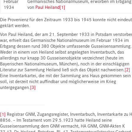
Februar
Germanisches Nationalmuseum, erworben im Erbgang
1934
von
Paul Heiland
[1]
Die Provenienz für den Zeitraum 1933 bis 1945 konnte nicht eindeut
geklärt werden.
Von Paul Heiland, der am 21. September 1933 in Potsdam verstorbe
war, erhielt das Germanische Nationalmuseum im Februar 1934 im
Erbgang dessen rund 380 Objekte umfassende Gusseisensammlung.
Weder in einem von Heiland selbst angelegten Inventarbuch, das
allerdings nur knapp 30 Gusseisenobjekte verzeichnet (heute im
Bayerischen Nationalmuseum, München), noch in der einschlägigen
Literatur zur Sammlung Heiland ließ sich das Objekt nachweisen.
[2]
Eine Inventarkartei, die mit der Sammlung ans Haus gekommen sein
soll, ist derzeit nicht auffindbar und möglicherweise im Krieg
untergegangen.
[3]
[1]
Registrar GNM, Zugangsregister, Inventarbuch, Inventarkarte zu 
8856. – Im Testament vom 29.5.1923 hatte Heiland seine
Gusseisensammlung dem GNM vermacht, HA GNM, GNM-Akten K
37.43, Dr. Heiland, Potsdam, Bl. 47, Testamentsvollstrecker Gerhard