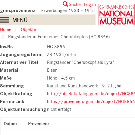
Skip
User
Suche
Log in
to
gnm.provenienz
Erwerbungen 1933 – 1945
account
main
Main
MENÜ
content
menu
navigation
Home
Objekte
Ringständer in Form eines Cherubkopfes (HG 8856)
Inv.Nr.
HG 8856
Zugangsregisternr.
ZR 1934/64 a
Alternativer Titel
Ringständer "Cherubkopf als Lyra"
Material
Eisen
Maße
Höhe 14,5 cm
Sammlung
Kunst und Kunsthandwerk 19.-21. Jhd.
Objektkatalog
http://objektkatalog.gnm.de/objekt/HG88
Perma-Link
https://provenienz.gnm.de/objekt/HG8856
Objektuntersuchung
nicht erfolgt
Datum
Provenienz