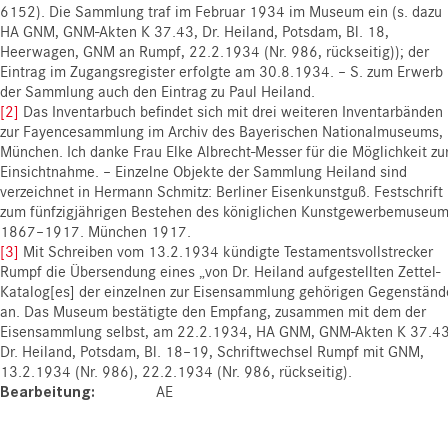
6152). Die Sammlung traf im Februar 1934 im Museum ein (s. dazu
HA GNM, GNM-Akten K 37.43, Dr. Heiland, Potsdam, Bl. 18,
Heerwagen, GNM an Rumpf, 22.2.1934 (Nr. 986, rückseitig)); der
Eintrag im Zugangsregister erfolgte am 30.8.1934. – S. zum Erwerb
der Sammlung auch den Eintrag zu Paul Heiland.
[2]
Das Inventarbuch befindet sich mit drei weiteren Inventarbänden
zur Fayencesammlung im Archiv des Bayerischen Nationalmuseums,
München. Ich danke Frau Elke Albrecht-Messer für die Möglichkeit zu
Einsichtnahme. – Einzelne Objekte der Sammlung Heiland sind
verzeichnet in Hermann Schmitz: Berliner Eisenkunstguß. Festschrift
zum fünfzigjährigen Bestehen des königlichen Kunstgewerbemuseu
1867–1917. München 1917.
[3]
Mit Schreiben vom 13.2.1934 kündigte Testamentsvollstrecker
Rumpf die Übersendung eines „von Dr. Heiland aufgestellten Zettel-
Katalog[es] der einzelnen zur Eisensammlung gehörigen Gegenständ
an. Das Museum bestätigte den Empfang, zusammen mit dem der
Eisensammlung selbst, am 22.2.1934, HA GNM, GNM-Akten K 37.43
Dr. Heiland, Potsdam, Bl. 18–19, Schriftwechsel Rumpf mit GNM,
13.2.1934 (Nr. 986), 22.2.1934 (Nr. 986, rückseitig).
Bearbeitung
AE