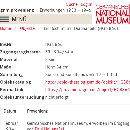
Skip
User
Suche
Log in
to
gnm.provenienz
Erwerbungen 1933 – 1945
account
main
Main
MENÜ
content
menu
navigation
Home
Objekte
Lichtschirm mit Diaphanbild (HG 8866)
Inv.Nr.
HG 8866
Zugangsregisternr.
ZR 1934/64 a
Material
Eisen
Maße
Höhe 34 cm
Sammlung
Kunst und Kunsthandwerk 19.-21. Jhd.
Objektkatalog
http://objektkatalog.gnm.de/objekt/HG88
Perma-Link
https://provenienz.gnm.de/objekt/HG8866
Objektuntersuchung
nicht erfolgt
Datum
Provenienz
Februar
Germanisches Nationalmuseum, erworben im Erbgang
1934
von
Paul Heiland
[1]