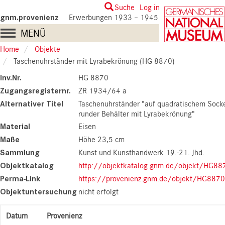
Skip
User
Suche
Log in
to
gnm.provenienz
Erwerbungen 1933 – 1945
account
main
Main
MENÜ
content
menu
navigation
Home
Objekte
Taschenuhrständer mit Lyrabekrönung (HG 8870)
Inv.Nr.
HG 8870
Zugangsregisternr.
ZR 1934/64 a
Alternativer Titel
Taschenuhrständer "auf quadratischem Socke
runder Behälter mit Lyrabekrönung"
Material
Eisen
Maße
Höhe 23,5 cm
Sammlung
Kunst und Kunsthandwerk 19.-21. Jhd.
Objektkatalog
http://objektkatalog.gnm.de/objekt/HG88
Perma-Link
https://provenienz.gnm.de/objekt/HG8870
Objektuntersuchung
nicht erfolgt
Datum
Provenienz