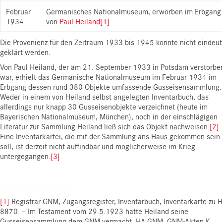
Februar
Germanisches Nationalmuseum, erworben im Erbgang
1934
von
Paul Heiland
[1]
Die Provenienz für den Zeitraum 1933 bis 1945 konnte nicht eindeut
geklärt werden.
Von Paul Heiland, der am 21. September 1933 in Potsdam verstorbe
war, erhielt das Germanische Nationalmuseum im Februar 1934 im
Erbgang dessen rund 380 Objekte umfassende Gusseisensammlung.
Weder in einem von Heiland selbst angelegten Inventarbuch, das
allerdings nur knapp 30 Gusseisenobjekte verzeichnet (heute im
Bayerischen Nationalmuseum, München), noch in der einschlägigen
Literatur zur Sammlung Heiland ließ sich das Objekt nachweisen.
[2]
Eine Inventarkartei, die mit der Sammlung ans Haus gekommen sein
soll, ist derzeit nicht auffindbar und möglicherweise im Krieg
untergegangen.
[3]
[1]
Registrar GNM, Zugangsregister, Inventarbuch, Inventarkarte zu 
8870. – Im Testament vom 29.5.1923 hatte Heiland seine
Gusseisensammlung dem GNM vermacht, HA GNM, GNM-Akten K