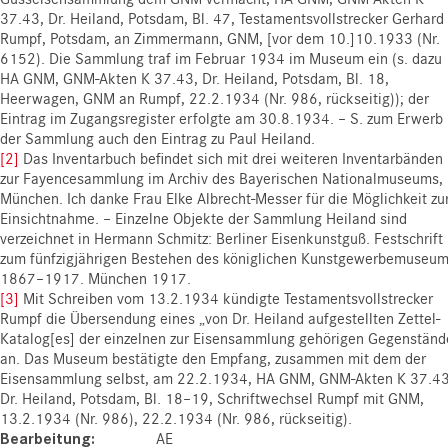
37.43, Dr. Heiland, Potsdam, Bl. 47, Testamentsvollstrecker Gerhard
Rumpf, Potsdam, an Zimmermann, GNM, [vor dem 10.]10.1933 (Nr.
6152). Die Sammlung traf im Februar 1934 im Museum ein (s. dazu
HA GNM, GNM-Akten K 37.43, Dr. Heiland, Potsdam, Bl. 18,
Heerwagen, GNM an Rumpf, 22.2.1934 (Nr. 986, rückseitig)); der
Eintrag im Zugangsregister erfolgte am 30.8.1934. – S. zum Erwerb
der Sammlung auch den Eintrag zu Paul Heiland.
[2]
Das Inventarbuch befindet sich mit drei weiteren Inventarbänden
zur Fayencesammlung im Archiv des Bayerischen Nationalmuseums,
München. Ich danke Frau Elke Albrecht-Messer für die Möglichkeit zu
Einsichtnahme. – Einzelne Objekte der Sammlung Heiland sind
verzeichnet in Hermann Schmitz: Berliner Eisenkunstguß. Festschrift
zum fünfzigjährigen Bestehen des königlichen Kunstgewerbemuseu
1867–1917. München 1917.
[3]
Mit Schreiben vom 13.2.1934 kündigte Testamentsvollstrecker
Rumpf die Übersendung eines „von Dr. Heiland aufgestellten Zettel-
Katalog[es] der einzelnen zur Eisensammlung gehörigen Gegenständ
an. Das Museum bestätigte den Empfang, zusammen mit dem der
Eisensammlung selbst, am 22.2.1934, HA GNM, GNM-Akten K 37.43
Dr. Heiland, Potsdam, Bl. 18–19, Schriftwechsel Rumpf mit GNM,
13.2.1934 (Nr. 986), 22.2.1934 (Nr. 986, rückseitig).
Bearbeitung
AE