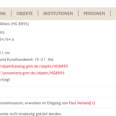
ANK
OBJEKTE
INSTITUTIONEN
PERSONEN
 Altars (HG 8895)
895
34/64 a
11 cm
und Kunsthandwerk 19.-21. Jhd.
//objektkatalog.gnm.de/objekt/HG8895
://provenienz.gnm.de/objekt/HG8895
erfolgt
tionalmuseum, erworben im Erbgang von
Paul Heiland
[1]
nnte nicht eindeutig geklärt werden.