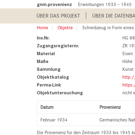
Skip
gnm.provenienz
Erwerbungen 1933 – 1945
to
Main
main
ÜBER DAS PROJEKT
ÜBER DIE DATENB
content
navigation
Home
Objekte
Schreibzeug in Form eines
Inv.Nr.
HG 8
Zugangsregisternr.
ZR 19
Material
Eisen
Maße
Höhe 
Sammlung
Kunst 
Objektkatalog
http:
Perma-Link
https
Objektuntersuchung
nicht 
Datum
Provenienz
Februar 1934
Germanisches Na
Die Provenienz für den Zeitraum 1933 bis 1945 ko