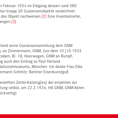
im Februar 1934 im Erbgang dessen rund 380
 nur knapp 30 Gusseisenobjekte verzeichnet
h das Objekt nachweisen.
[2]
Eine Inventarkartei,
gangen.
[3]
Heiland seine Gusseisensammlung dem GNM
am, an Zimmermann, GNM, [vor dem 10.]10.1933
otsdam, Bl. 18, Heerwagen, GNM an Rumpf,
g auch den Eintrag zu Paul Heiland.
 Nationalmuseums, München. Ich danke Frau Elke
Hermann Schmitz: Berliner Eisenkunstguß.
tellten Zettel-Katalog[es] der einzelnen zur
lung selbst, am 22.2.1934, HA GNM, GNM-Akten
ckseitig).