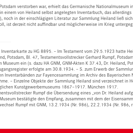
 Potsdam verstorben war, erhielt das Germanische Nationalmuseum 
einem von Heiland selbst angelegten Inventarbuch, das allerdings
 noch in der einschlägigen Literatur zur Sammlung Heiland ließ sic
, ist derzeit nicht auffindbar und möglicherweise im Krieg unterge
h, Inventarkarte zu HG 8895. – Im Testament vom 29.5.1923 hatte 
nd, Potsdam, Bl. 47, Testamentsvollstrecker Gerhard Rumpf, Potsd
im Museum ein (s. dazu HA GNM, GNM-Akten K 37.43, Dr. Heiland, P
 Zugangsregister erfolgte am 30.8.1934. – S. zum Erwerb der Sammlun
eren Inventarbänden zur Fayencesammlung im Archiv des Bayerischen
nahme. – Einzelne Objekte der Sammlung Heiland sind verzeichnet in 
königlichen Kunstgewerbemuseums 1867–1917. München 1917.
tsvollstrecker Rumpf die Übersendung eines „von Dr. Heiland aufges
 Museum bestätigte den Empfang, zusammen mit dem der Eisensamm
twechsel Rumpf mit GNM, 13.2.1934 (Nr. 986), 22.2.1934 (Nr. 986, rü