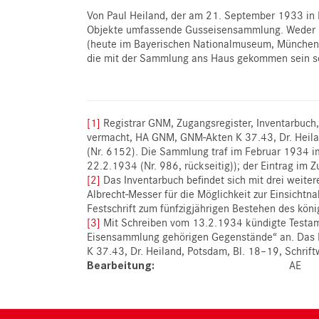
Von Paul Heiland, der am 21. September 1933 in
Objekte umfassende Gusseisensammlung. Weder in 
(heute im Bayerischen Nationalmuseum, München),
die mit der Sammlung ans Haus gekommen sein soll
[1]
Registrar GNM, Zugangsregister, Inventarbuc
vermacht, HA GNM, GNM-Akten K 37.43, Dr. Heila
(Nr. 6152). Die Sammlung traf im Februar 1934 
22.2.1934 (Nr. 986, rückseitig)); der Eintrag im
[2]
Das Inventarbuch befindet sich mit drei weit
Albrecht-Messer für die Möglichkeit zur Einsicht
Festschrift zum fünfzigjährigen Bestehen des 
[3]
Mit Schreiben vom 13.2.1934 kündigte Testamen
Eisensammlung gehörigen Gegenstände“ an. Das
K 37.43, Dr. Heiland, Potsdam, Bl. 18–19, Schrif
Bearbeitung
AE