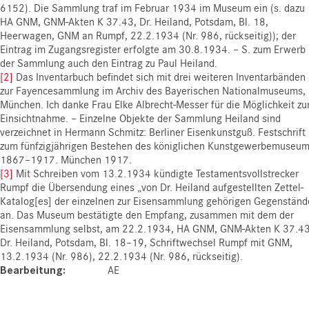
6152). Die Sammlung traf im Februar 1934 im Museum ein (s. dazu
HA GNM, GNM-Akten K 37.43, Dr. Heiland, Potsdam, Bl. 18,
Heerwagen, GNM an Rumpf, 22.2.1934 (Nr. 986, rückseitig)); der
Eintrag im Zugangsregister erfolgte am 30.8.1934. – S. zum Erwerb
der Sammlung auch den Eintrag zu Paul Heiland.
[2]
Das Inventarbuch befindet sich mit drei weiteren Inventarbänden
zur Fayencesammlung im Archiv des Bayerischen Nationalmuseums,
München. Ich danke Frau Elke Albrecht-Messer für die Möglichkeit zu
Einsichtnahme. – Einzelne Objekte der Sammlung Heiland sind
verzeichnet in Hermann Schmitz: Berliner Eisenkunstguß. Festschrift
zum fünfzigjährigen Bestehen des königlichen Kunstgewerbemuseu
1867–1917. München 1917.
[3]
Mit Schreiben vom 13.2.1934 kündigte Testamentsvollstrecker
Rumpf die Übersendung eines „von Dr. Heiland aufgestellten Zettel-
Katalog[es] der einzelnen zur Eisensammlung gehörigen Gegenständ
an. Das Museum bestätigte den Empfang, zusammen mit dem der
Eisensammlung selbst, am 22.2.1934, HA GNM, GNM-Akten K 37.43
Dr. Heiland, Potsdam, Bl. 18–19, Schriftwechsel Rumpf mit GNM,
13.2.1934 (Nr. 986), 22.2.1934 (Nr. 986, rückseitig).
Bearbeitung
AE