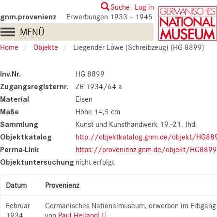
Skip
User
Suche
Log in
to
gnm.provenienz
Erwerbungen 1933 – 1945
account
main
Main
MENÜ
content
menu
navigation
Home
Objekte
Liegender Löwe (Schreibzeug) (HG 8899)
Inv.Nr.
HG 8899
Zugangsregisternr.
ZR 1934/64 a
Material
Eisen
Maße
Höhe 14,5 cm
Sammlung
Kunst und Kunsthandwerk 19.-21. Jhd.
Objektkatalog
http://objektkatalog.gnm.de/objekt/HG88
Perma-Link
https://provenienz.gnm.de/objekt/HG8899
Objektuntersuchung
nicht erfolgt
Datum
Provenienz
Februar
Germanisches Nationalmuseum, erworben im Erbgang
1934
von
Paul Heiland
[1]