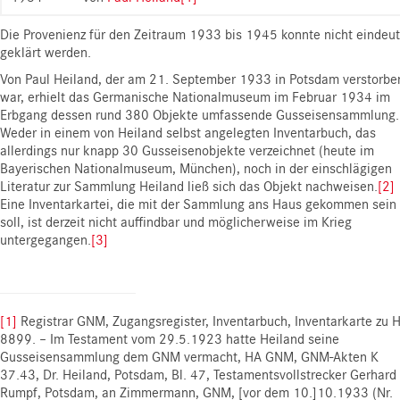
Die Provenienz für den Zeitraum 1933 bis 1945 konnte nicht eindeut
geklärt werden.
Von Paul Heiland, der am 21. September 1933 in Potsdam verstorbe
war, erhielt das Germanische Nationalmuseum im Februar 1934 im
Erbgang dessen rund 380 Objekte umfassende Gusseisensammlung.
Weder in einem von Heiland selbst angelegten Inventarbuch, das
allerdings nur knapp 30 Gusseisenobjekte verzeichnet (heute im
Bayerischen Nationalmuseum, München), noch in der einschlägigen
Literatur zur Sammlung Heiland ließ sich das Objekt nachweisen.
[2]
Eine Inventarkartei, die mit der Sammlung ans Haus gekommen sein
soll, ist derzeit nicht auffindbar und möglicherweise im Krieg
untergegangen.
[3]
[1]
Registrar GNM, Zugangsregister, Inventarbuch, Inventarkarte zu 
8899. – Im Testament vom 29.5.1923 hatte Heiland seine
Gusseisensammlung dem GNM vermacht, HA GNM, GNM-Akten K
37.43, Dr. Heiland, Potsdam, Bl. 47, Testamentsvollstrecker Gerhard
Rumpf, Potsdam, an Zimmermann, GNM, [vor dem 10.]10.1933 (Nr.