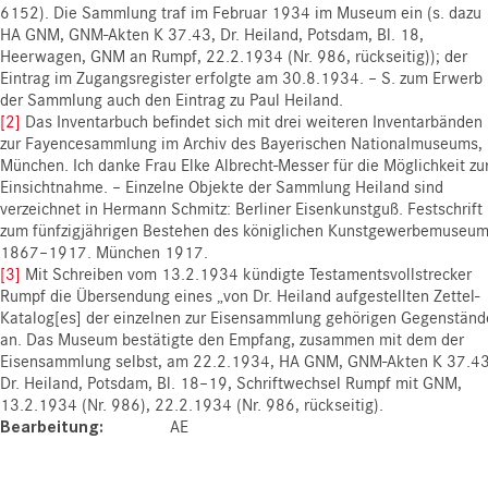
6152). Die Sammlung traf im Februar 1934 im Museum ein (s. dazu
HA GNM, GNM-Akten K 37.43, Dr. Heiland, Potsdam, Bl. 18,
Heerwagen, GNM an Rumpf, 22.2.1934 (Nr. 986, rückseitig)); der
Eintrag im Zugangsregister erfolgte am 30.8.1934. – S. zum Erwerb
der Sammlung auch den Eintrag zu Paul Heiland.
[2]
Das Inventarbuch befindet sich mit drei weiteren Inventarbänden
zur Fayencesammlung im Archiv des Bayerischen Nationalmuseums,
München. Ich danke Frau Elke Albrecht-Messer für die Möglichkeit zu
Einsichtnahme. – Einzelne Objekte der Sammlung Heiland sind
verzeichnet in Hermann Schmitz: Berliner Eisenkunstguß. Festschrift
zum fünfzigjährigen Bestehen des königlichen Kunstgewerbemuseu
1867–1917. München 1917.
[3]
Mit Schreiben vom 13.2.1934 kündigte Testamentsvollstrecker
Rumpf die Übersendung eines „von Dr. Heiland aufgestellten Zettel-
Katalog[es] der einzelnen zur Eisensammlung gehörigen Gegenständ
an. Das Museum bestätigte den Empfang, zusammen mit dem der
Eisensammlung selbst, am 22.2.1934, HA GNM, GNM-Akten K 37.43
Dr. Heiland, Potsdam, Bl. 18–19, Schriftwechsel Rumpf mit GNM,
13.2.1934 (Nr. 986), 22.2.1934 (Nr. 986, rückseitig).
Bearbeitung
AE