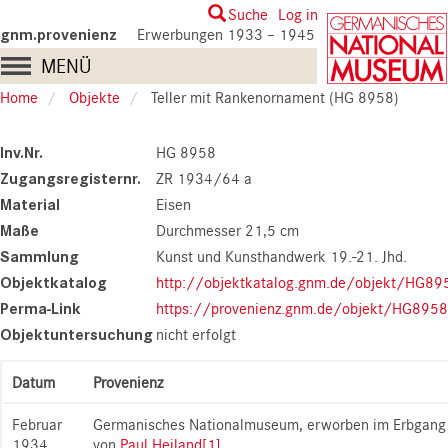
Skip
User
Suche
Log in
to
gnm.provenienz
Erwerbungen 1933 – 1945
account
main
Main
MENÜ
content
menu
navigation
Home
Objekte
Teller mit Rankenornament (HG 8958)
Inv.Nr.
HG 8958
Zugangsregisternr.
ZR 1934/64 a
Material
Eisen
Maße
Durchmesser 21,5 cm
Sammlung
Kunst und Kunsthandwerk 19.-21. Jhd.
Objektkatalog
http://objektkatalog.gnm.de/objekt/HG89
Perma-Link
https://provenienz.gnm.de/objekt/HG8958
Objektuntersuchung
nicht erfolgt
Datum
Provenienz
Februar
Germanisches Nationalmuseum, erworben im Erbgang
1934
von
Paul Heiland
[1]