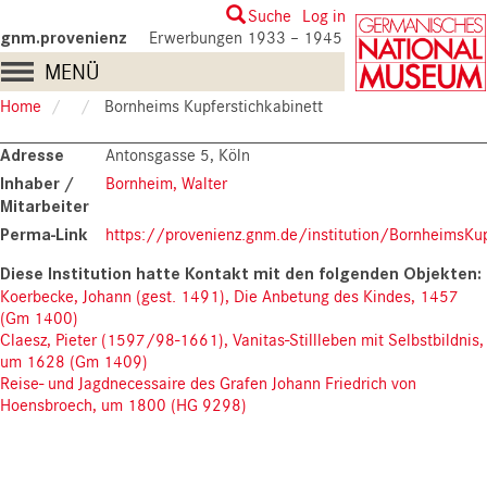
Skip
User
Suche
Log in
to
gnm.provenienz
Erwerbungen 1933 – 1945
account
main
Main
MENÜ
content
menu
navigation
Home
Bornheims Kupferstichkabinett
Adresse
Antonsgasse 5, Köln
Inhaber /
Bornheim, Walter
Mitarbeiter
Perma-Link
https://provenienz.gnm.de/institution/BornheimsKup
Koerbecke, Johann (gest. 1491), Die Anbetung des Kindes, 1457
(Gm 1400)
Claesz, Pieter (1597/98-1661), Vanitas-Stillleben mit Selbstbildnis,
um 1628 (Gm 1409)
Reise- und Jagdnecessaire des Grafen Johann Friedrich von
Hoensbroech, um 1800 (HG 9298)