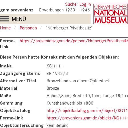
Skip
User
Suche
Log in
to
gnm.provenienz
Erwerbungen 1933 – 1945
account
main
Main
MENÜ
content
menu
navigation
Home
Personen
"Nürnberger Privatbesitz"
Perma-
https://provenienz.gnm.de/person/NrnbergerPrivatbesitz
Link
Inv.Nr.
KG 1111
Zugangsregisternr.
ZR 1943/3
Alternativer Titel
Bronzehand von einem Opferstock
Material
Bronze
Maße
Höhe 9,8 cm
Breite 10,1 cm
Länge 18,1 
Sammlung
Kunsthandwerk bis 1800
Objektkatalog
http://objektkatalog.gnm.de/objekt/KG1
Perma-Link
https://provenienz.gnm.de/objekt/KG111
Objektuntersuchung
kein Befund