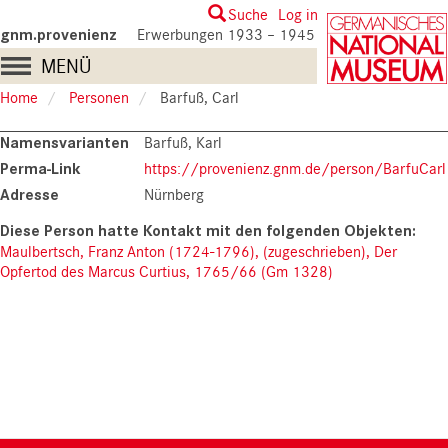
Skip
User
Suche
Log in
to
gnm.provenienz
Erwerbungen 1933 – 1945
account
main
Main
MENÜ
content
menu
navigation
Home
Personen
Barfuß, Carl
Namensvarianten
Barfuß, Karl
Perma-Link
https://provenienz.gnm.de/person/BarfuCarl
Adresse
Nürnberg
Maulbertsch, Franz Anton (1724-1796), (zugeschrieben), Der
Opfertod des Marcus Curtius, 1765/66 (Gm 1328)