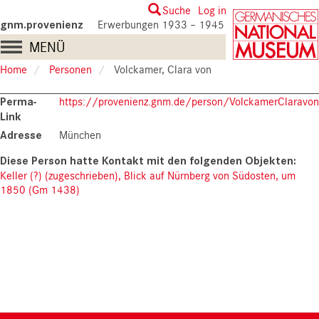
Skip
User
Suche
Log in
to
gnm.provenienz
Erwerbungen 1933 – 1945
account
main
Main
MENÜ
content
menu
navigation
Home
Personen
Volckamer, Clara von
Perma-
https://provenienz.gnm.de/person/VolckamerClaravon
Link
Adresse
München
Keller (?) (zugeschrieben), Blick auf Nürnberg von Südosten, um
1850 (Gm 1438)