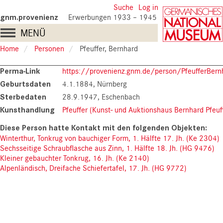
Skip
User
Suche
Log in
to
gnm.provenienz
Erwerbungen 1933 – 1945
account
main
Main
MENÜ
content
menu
navigation
Home
Personen
Pfeuffer, Bernhard
Perma-Link
https://provenienz.gnm.de/person/PfeufferBern
Geburtsdaten
4.1.1884, Nürnberg
Sterbedaten
28.9.1947, Eschenbach
Kunsthandlung
Pfeuffer (Kunst- und Auktionshaus Bernhard Pfeuf
Winterthur, Tonkrug von bauchiger Form, 1. Hälfte 17. Jh. (Ke 2304)
Sechsseitige Schraubflasche aus Zinn, 1. Hälfte 18. Jh. (HG 9476)
Kleiner gebauchter Tonkrug, 16. Jh. (Ke 2140)
Alpenländisch, Dreifache Schiefertafel, 17. Jh. (HG 9772)