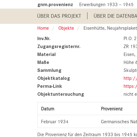
Skip
gnm.provenienz
Erwerbungen 1933 – 1945
to
Main
main
ÜBER DAS PROJEKT
ÜBER DIE DATENB
content
navigation
Home
Objekte
Eisenhütte, Neujahrsplakette der
Inv.Nr.
Pl.O. 
Zugangsregisternr.
ZR 19
Material
Eisen,
Maße
Höhe 
Sammlung
Skulpt
Objektkatalog
http:/
Perma-Link
https:
Objektuntersuchung
nicht e
Datum
Provenienz
Februar 1934
Germanisches Na
Die Provenienz für den Zeitraum 1933 bis 1945 ko