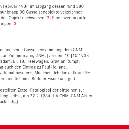
im Februar 1934 im Erbgang dessen rund 380
 nur knapp 30 Gusseisenobjekte verzeichnet
h das Objekt nachweisen.
[2]
Eine Inventarkartei,
gangen.
[3]
e Heiland seine Gusseisensammlung dem GNM
am, an Zimmermann, GNM, [vor dem 10.]10.1933
otsdam, Bl. 18, Heerwagen, GNM an Rumpf,
g auch den Eintrag zu Paul Heiland.
 Nationalmuseums, München. Ich danke Frau Elke
Hermann Schmitz: Berliner Eisenkunstguß.
tellten Zettel-Katalog[es] der einzelnen zur
lung selbst, am 22.2.1934, HA GNM, GNM-Akten
ckseitig).