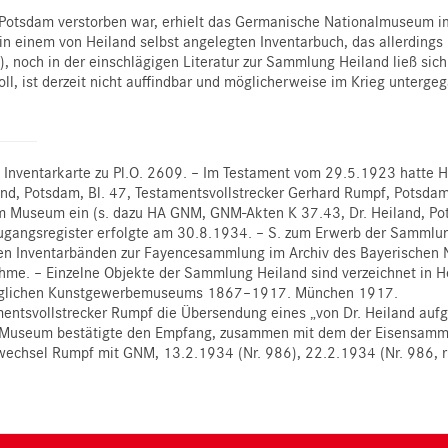
 Potsdam verstorben war, erhielt das Germanische Nationalmuseum 
einem von Heiland selbst angelegten Inventarbuch, das allerdings
 noch in der einschlägigen Literatur zur Sammlung Heiland ließ sic
, ist derzeit nicht auffindbar und möglicherweise im Krieg unterge
h, Inventarkarte zu Pl.O. 2609. – Im Testament vom 29.5.1923 hatt
nd, Potsdam, Bl. 47, Testamentsvollstrecker Gerhard Rumpf, Potsd
im Museum ein (s. dazu HA GNM, GNM-Akten K 37.43, Dr. Heiland, P
 Zugangsregister erfolgte am 30.8.1934. – S. zum Erwerb der Sammlun
eren Inventarbänden zur Fayencesammlung im Archiv des Bayerischen
nahme. – Einzelne Objekte der Sammlung Heiland sind verzeichnet in 
königlichen Kunstgewerbemuseums 1867–1917. München 1917.
tsvollstrecker Rumpf die Übersendung eines „von Dr. Heiland aufges
 Museum bestätigte den Empfang, zusammen mit dem der Eisensamm
twechsel Rumpf mit GNM, 13.2.1934 (Nr. 986), 22.2.1934 (Nr. 986, rü