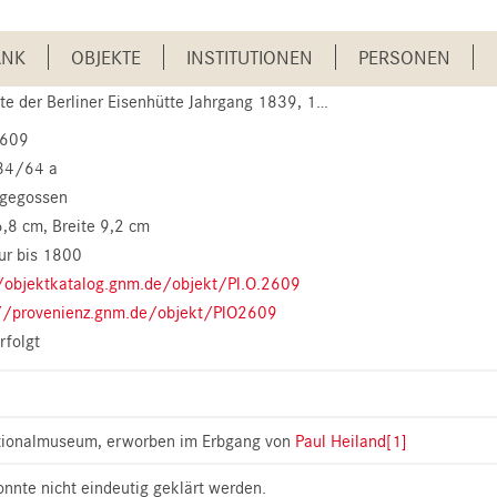
ANK
OBJEKTE
INSTITUTIONEN
PERSONEN
 Berliner Eisenhütte Jahrgang 1839, 1839 (Pl.O. 2609)
2609
34/64 a
 gegossen
6,8 cm
Breite 9,2 cm
ur bis 1800
/objektkatalog.gnm.de/objekt/Pl.O.2609
//provenienz.gnm.de/objekt/PlO2609
rfolgt
tionalmuseum, erworben im Erbgang von
Paul Heiland
[1]
nnte nicht eindeutig geklärt werden.