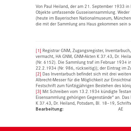
Von Paul Heiland, der am 21. September 1933 in
Objekte umfassende Gusseisensammlung. Weder in 
(heute im Bayerischen Nationalmuseum, München),
die mit der Sammlung ans Haus gekommen sein soll
[1]
Registrar GNM, Zugangsregister, Inventarbuc
vermacht, HA GNM, GNM-Akten K 37.43, Dr. Heila
(Nr. 6152). Die Sammlung traf im Februar 1934 
22.2.1934 (Nr. 986, rückseitig)); der Eintrag im
[2]
Das Inventarbuch befindet sich mit drei weit
Albrecht-Messer für die Möglichkeit zur Einsicht
Festschrift zum fünfzigjährigen Bestehen des 
[3]
Mit Schreiben vom 13.2.1934 kündigte Testamen
Eisensammlung gehörigen Gegenstände“ an. Das
K 37.43, Dr. Heiland, Potsdam, Bl. 18–19, Schrif
Bearbeitung
AE