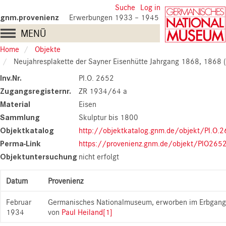
Skip
User
Suche
Log in
to
gnm.provenienz
Erwerbungen 1933 – 1945
account
main
Main
MENÜ
content
menu
navigation
Home
Objekte
Neujahresplakette der Sayner Eisenhütte Jahrgang 1868, 1868 (Pl.O.
Inv.Nr.
Pl.O. 2652
Zugangsregisternr.
ZR 1934/64 a
Material
Eisen
Sammlung
Skulptur bis 1800
Objektkatalog
http://objektkatalog.gnm.de/objekt/Pl.O.
Perma-Link
https://provenienz.gnm.de/objekt/PlO265
Objektuntersuchung
nicht erfolgt
Datum
Provenienz
Februar
Germanisches Nationalmuseum, erworben im Erbgang
1934
von
Paul Heiland
[1]