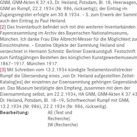
GNM, GNM-Akten K 37.43, Dr. Heiland, Potsdam, Bl. 18, Heerwagen
GNM an Rumpf, 22.2.1934 (Nr. 986, rückseitig)); der Eintrag im
Zugangsregister erfolgte am 30.8.1934. – S. zum Erwerb der Samm
auch den Eintrag zu Paul Heiland.
[2]
Das Inventarbuch befindet sich mit drei weiteren Inventarbänden 
Fayencesammlung im Archiv des Bayerischen Nationalmuseums,
München. Ich danke Frau Elke Albrecht-Messer für die Möglichkeit zu
Einsichtnahme. – Einzelne Objekte der Sammlung Heiland sind
verzeichnet in Hermann Schmitz: Berliner Eisenkunstguß. Festschrift
zum fünfzigjährigen Bestehen des königlichen Kunstgewerbemuseu
1867–1917. München 1917.
[3]
Mit Schreiben vom 13.2.1934 kündigte Testamentsvollstrecker
Rumpf die Übersendung eines „von Dr. Heiland aufgestellten Zettel-
Katalog[es] der einzelnen zur Eisensammlung gehörigen Gegenständ
an. Das Museum bestätigte den Empfang, zusammen mit dem der
Eisensammlung selbst, am 22.2.1934, HA GNM, GNM-Akten K 37.43
Dr. Heiland, Potsdam, Bl. 18–19, Schriftwechsel Rumpf mit GNM,
13.2.1934 (Nr. 986), 22.2.1934 (Nr. 986, rückseitig).
Bearbeitung
AE (Text und
Recherche)
JW (Recherche)