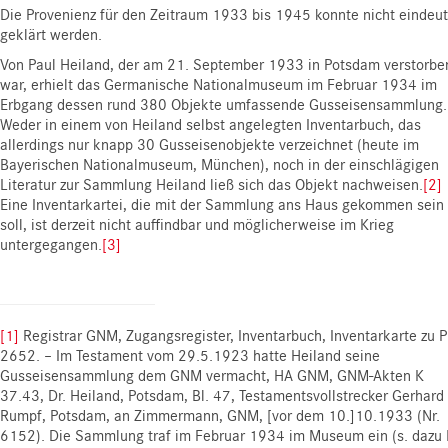
Die Provenienz für den Zeitraum 1933 bis 1945 konnte nicht eindeut
geklärt werden.
Von Paul Heiland, der am 21. September 1933 in Potsdam verstorbe
war, erhielt das Germanische Nationalmuseum im Februar 1934 im
Erbgang dessen rund 380 Objekte umfassende Gusseisensammlung.
Weder in einem von Heiland selbst angelegten Inventarbuch, das
allerdings nur knapp 30 Gusseisenobjekte verzeichnet (heute im
Bayerischen Nationalmuseum, München), noch in der einschlägigen
Literatur zur Sammlung Heiland ließ sich das Objekt nachweisen.
[2]
Eine Inventarkartei, die mit der Sammlung ans Haus gekommen sein
soll, ist derzeit nicht auffindbar und möglicherweise im Krieg
untergegangen.
[3]
[1]
Registrar GNM, Zugangsregister, Inventarbuch, Inventarkarte zu P
2652. – Im Testament vom 29.5.1923 hatte Heiland seine
Gusseisensammlung dem GNM vermacht, HA GNM, GNM-Akten K
37.43, Dr. Heiland, Potsdam, Bl. 47, Testamentsvollstrecker Gerhard
Rumpf, Potsdam, an Zimmermann, GNM, [vor dem 10.]10.1933 (Nr.
6152). Die Sammlung traf im Februar 1934 im Museum ein (s. dazu