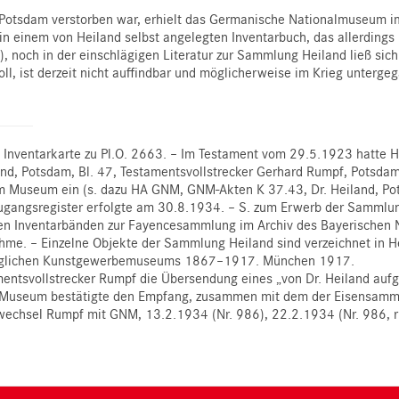
 Potsdam verstorben war, erhielt das Germanische Nationalmuseum 
einem von Heiland selbst angelegten Inventarbuch, das allerdings
 noch in der einschlägigen Literatur zur Sammlung Heiland ließ sic
, ist derzeit nicht auffindbar und möglicherweise im Krieg unterge
h, Inventarkarte zu Pl.O. 2663. – Im Testament vom 29.5.1923 hatt
nd, Potsdam, Bl. 47, Testamentsvollstrecker Gerhard Rumpf, Potsd
im Museum ein (s. dazu HA GNM, GNM-Akten K 37.43, Dr. Heiland, P
 Zugangsregister erfolgte am 30.8.1934. – S. zum Erwerb der Sammlun
eren Inventarbänden zur Fayencesammlung im Archiv des Bayerischen
nahme. – Einzelne Objekte der Sammlung Heiland sind verzeichnet in 
königlichen Kunstgewerbemuseums 1867–1917. München 1917.
tsvollstrecker Rumpf die Übersendung eines „von Dr. Heiland aufges
 Museum bestätigte den Empfang, zusammen mit dem der Eisensamm
twechsel Rumpf mit GNM, 13.2.1934 (Nr. 986), 22.2.1934 (Nr. 986, rü