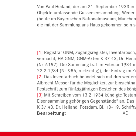
Von Paul Heiland, der am 21. September 1933 in
Objekte umfassende Gusseisensammlung. Weder in 
(heute im Bayerischen Nationalmuseum, München),
die mit der Sammlung ans Haus gekommen sein soll
[1]
Registrar GNM, Zugangsregister, Inventarbuc
vermacht, HA GNM, GNM-Akten K 37.43, Dr. Heila
(Nr. 6152). Die Sammlung traf im Februar 1934 
22.2.1934 (Nr. 986, rückseitig)); der Eintrag im
[2]
Das Inventarbuch befindet sich mit drei weit
Albrecht-Messer für die Möglichkeit zur Einsicht
Festschrift zum fünfzigjährigen Bestehen des 
[3]
Mit Schreiben vom 13.2.1934 kündigte Testamen
Eisensammlung gehörigen Gegenstände“ an. Das
K 37.43, Dr. Heiland, Potsdam, Bl. 18–19, Schrif
Bearbeitung
AE