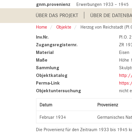
Skip
gnm.provenienz
Erwerbungen 1933 – 1945
to
Main
main
ÜBER DAS PROJEKT
ÜBER DIE DATENB
content
navigation
Home
Objekte
Herzog von Reichstadt (Pl.
Inv.Nr.
Pl.O. 
Zugangsregisternr.
ZR 19
Material
Eisen
Maße
Höhe 
Sammlung
Skulpt
Objektkatalog
http:/
Perma-Link
https:
Objektuntersuchung
nicht e
Datum
Provenienz
Februar 1934
Germanisches Na
Die Provenienz für den Zeitraum 1933 bis 1945 ko