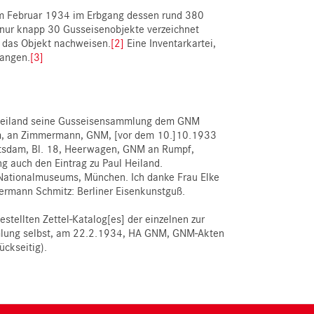
im Februar 1934 im Erbgang dessen rund 380
 nur knapp 30 Gusseisenobjekte verzeichnet
h das Objekt nachweisen.
[2]
Eine Inventarkartei,
gangen.
[3]
e Heiland seine Gusseisensammlung dem GNM
am, an Zimmermann, GNM, [vor dem 10.]10.1933
otsdam, Bl. 18, Heerwagen, GNM an Rumpf,
g auch den Eintrag zu Paul Heiland.
 Nationalmuseums, München. Ich danke Frau Elke
Hermann Schmitz: Berliner Eisenkunstguß.
tellten Zettel-Katalog[es] der einzelnen zur
lung selbst, am 22.2.1934, HA GNM, GNM-Akten
ckseitig).