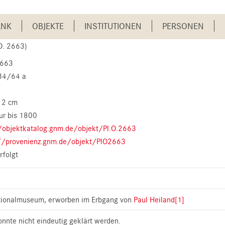
ANK
OBJEKTE
INSTITUTIONEN
PERSONEN
O. 2663)
2663
34/64 a
12 cm
ur bis 1800
/objektkatalog.gnm.de/objekt/Pl.O.2663
//provenienz.gnm.de/objekt/PlO2663
rfolgt
tionalmuseum, erworben im Erbgang von
Paul Heiland
[1]
nnte nicht eindeutig geklärt werden.