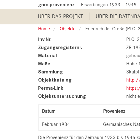
Skip
gnm.provenienz
Erwerbungen 1933 – 1945
to
Main
main
ÜBER DAS PROJEKT
ÜBER DIE DATENB
content
navigation
Home
Objekte
Friedrich der Große (Pl.O.
Inv.Nr.
Pl.O. 
Zugangsregisternr.
ZR 19
Material
gebräu
Maße
Höhe 
Sammlung
Skulpt
Objektkatalog
http:/
Perma-Link
https:
Objektuntersuchung
nicht e
Datum
Provenienz
Februar 1934
Germanisches Na
Die Provenienz für den Zeitraum 1933 bis 1945 ko