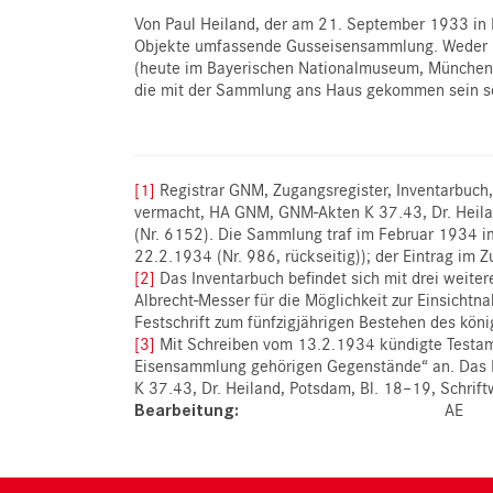
Von Paul Heiland, der am 21. September 1933 in
Objekte umfassende Gusseisensammlung. Weder in 
(heute im Bayerischen Nationalmuseum, München),
die mit der Sammlung ans Haus gekommen sein soll
[1]
Registrar GNM, Zugangsregister, Inventarbuc
vermacht, HA GNM, GNM-Akten K 37.43, Dr. Heila
(Nr. 6152). Die Sammlung traf im Februar 1934 
22.2.1934 (Nr. 986, rückseitig)); der Eintrag im
[2]
Das Inventarbuch befindet sich mit drei weit
Albrecht-Messer für die Möglichkeit zur Einsicht
Festschrift zum fünfzigjährigen Bestehen des 
[3]
Mit Schreiben vom 13.2.1934 kündigte Testamen
Eisensammlung gehörigen Gegenstände“ an. Das
K 37.43, Dr. Heiland, Potsdam, Bl. 18–19, Schrif
Bearbeitung
AE