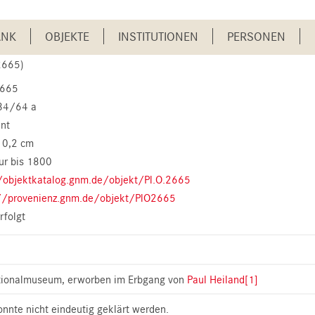
ANK
OBJEKTE
INSTITUTIONEN
PERSONEN
 2665)
2665
34/64 a
nt
10,2 cm
ur bis 1800
/objektkatalog.gnm.de/objekt/Pl.O.2665
//provenienz.gnm.de/objekt/PlO2665
rfolgt
tionalmuseum, erworben im Erbgang von
Paul Heiland
[1]
nnte nicht eindeutig geklärt werden.