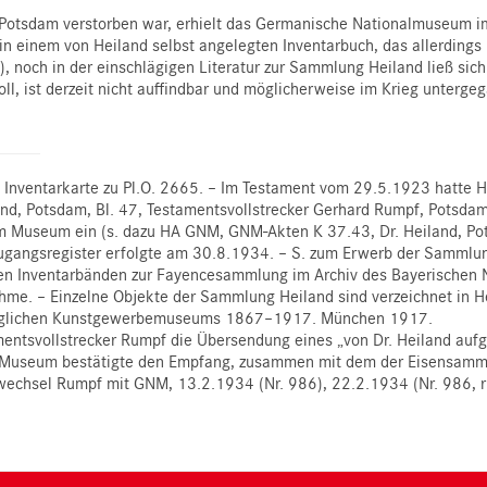
 Potsdam verstorben war, erhielt das Germanische Nationalmuseum 
einem von Heiland selbst angelegten Inventarbuch, das allerdings
 noch in der einschlägigen Literatur zur Sammlung Heiland ließ sic
, ist derzeit nicht auffindbar und möglicherweise im Krieg unterge
h, Inventarkarte zu Pl.O. 2665. – Im Testament vom 29.5.1923 hatt
nd, Potsdam, Bl. 47, Testamentsvollstrecker Gerhard Rumpf, Potsd
im Museum ein (s. dazu HA GNM, GNM-Akten K 37.43, Dr. Heiland, P
 Zugangsregister erfolgte am 30.8.1934. – S. zum Erwerb der Sammlun
eren Inventarbänden zur Fayencesammlung im Archiv des Bayerischen
nahme. – Einzelne Objekte der Sammlung Heiland sind verzeichnet in 
königlichen Kunstgewerbemuseums 1867–1917. München 1917.
tsvollstrecker Rumpf die Übersendung eines „von Dr. Heiland aufges
 Museum bestätigte den Empfang, zusammen mit dem der Eisensamm
twechsel Rumpf mit GNM, 13.2.1934 (Nr. 986), 22.2.1934 (Nr. 986, rü