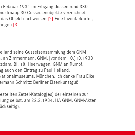
im Februar 1934 im Erbgang dessen rund 380
 nur knapp 30 Gusseisenobjekte verzeichnet
h das Objekt nachweisen.
[2]
Eine Inventarkartei,
gangen.
[3]
e Heiland seine Gusseisensammlung dem GNM
am, an Zimmermann, GNM, [vor dem 10.]10.1933
otsdam, Bl. 18, Heerwagen, GNM an Rumpf,
g auch den Eintrag zu Paul Heiland.
 Nationalmuseums, München. Ich danke Frau Elke
Hermann Schmitz: Berliner Eisenkunstguß.
tellten Zettel-Katalog[es] der einzelnen zur
lung selbst, am 22.2.1934, HA GNM, GNM-Akten
ckseitig).