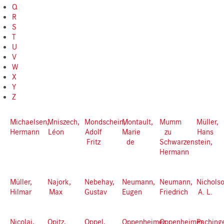
Q
R
S
T
U
V
W
X
Y
Z
Michaelsen,
Mniszech,
Mondschein,
Montault,
Mumm
Müller,
Hermann
Léon
Adolf
Marie
zu
Hans
Fritz
de
Schwarzenstein,
Hermann
Müller,
Najork,
Nebehay,
Neumann,
Neumann,
Nicholso
Hilmar
Max
Gustav
Eugen
Friedrich
A. L.
Nicolai,
Opitz,
Oppel,
Oppenheimer,
Oppenheimer,
Pachinge