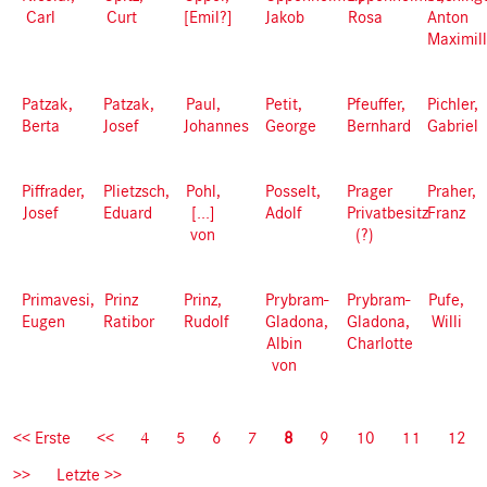
Carl
Curt
[Emil?]
Jakob
Rosa
Anton
Maximill
Patzak,
Patzak,
Paul,
Petit,
Pfeuffer,
Pichler,
Berta
Josef
Johannes
George
Bernhard
Gabriel
Piffrader,
Plietzsch,
Pohl,
Posselt,
Prager
Praher,
Josef
Eduard
[...]
Adolf
Privatbesitz
Franz
von
(?)
Primavesi,
Prinz
Prinz,
Prybram-
Prybram-
Pufe,
Eugen
Ratibor
Rudolf
Gladona,
Gladona,
Willi
Albin
Charlotte
von
Pagination
First
<< Erste
Previous
<<
Page
4
Page
5
Page
6
Page
7
Current
8
Page
9
Page
10
Page
11
Page
12
page
page
page
Next
>>
Last
Letzte >>